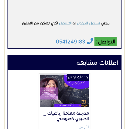
خدمات اخرى
مدرسة معلمة رياضيات _
انجليزي خصوصي
11 ر س
السعودية
الرياض
2022-03-07
عرض
خدمات اخرى
معلمة خصوصية في
الدمام
100 ر س