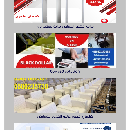
buy ssd solution
كراسي حضور عالية الجودة للمعارض
راوتر ريجي