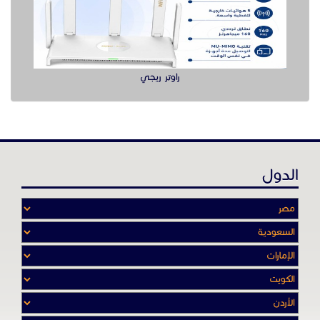
الدول
عن موقع حراج خدمة
أدواتنا ومهاراتنا تميّـزنا للربط بين البائع
والشـاري بشكل مجاني لجميـع السلــع
والخـدمـات أينمـــا أرادوا وحيثـمـا كانـوا
تصفح في الموقع