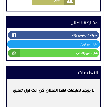
التعليقات
لا يوجد تعليقات لهذا الاعلان كن انت اول تعليق
يرجي
تسجيل الدخول
او
التسجيل
لكي تتمكن من التعليق
التواصل:
0541249183
اعلانات مشابهه