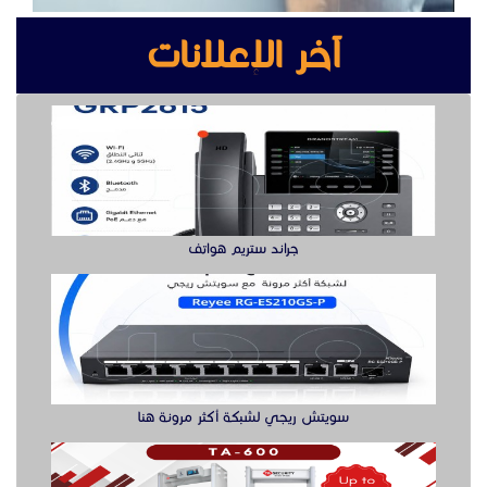
سويتش ريجي لشبكة أكثر مرونة هنا
بوابه كشف المعادن بوابة سيكيورتى