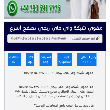
مقوي شبكة واي فاي ريجي تصفح أسرع
رابط مختصر للإعلان
رقم الاعلان:
البلد:
المدينة:
29
مشاهدة:
54518
السعودية
جدة
يوم
87
مقوي شبكة واي فاي ريجي Reyee RG-EW1200R
مع مقوي شبكة واي فاي ريجي Reyee RG-EW1200R
احصل على اتصال لاسلكي سريع ومستقر بفضل تقنية Wi-
Fi 5 التي توفر تجربة استخدام سلسة في المنزل أو المكتب.
هل تريد سرعة إنترنت تلبي احتياجاتك اليومية؟