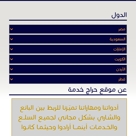
الدول
عن موقع حراج خدمة
أدواتنا ومهاراتنا تميّـزنا للربط بين البائع
والشـاري بشكل مجاني لجميـع السلــع
والخـدمـات أينمـــا أرادوا وحيثـمـا كانـوا