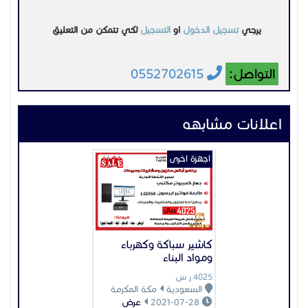
يرجي
تسجيل الدخول
او
التسجيل
لكي تتمكن من التعليق
التواصل:
0552702615
اعلانات مشابهه
اجهزة اخرى
كاشير سباكة وكهرباء
ومواد البناء
4025 ر س
السعودية
مكة المكرمة
2021-07-28
عرض