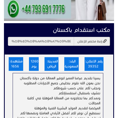
مكتب استقدام باكستان
رابط مختصر للإعلان
رقم الاعلان:
البلد:
المدينة:
1260
مشاهدة:
39352
السعودية
الرياض
يوم
1656
يسرنا تقديم عرضنا المميز لتوفير العمالة من دولة باكستان
نحن بعون الله نقوم بتخليص جميع الاجراءات المطلوبه
ونجلب لكم على حسب شروطكم
نتشرف باستقبال استفساراتكم
ونمدكم بما تحتاجونه من العمالة المؤهلة في كافة
المجالات
المرخصة لتقديم الموارد البشرية الفنية والمؤهلة
نستطيع أن نوفر لكم أفضل الأيادي العاملة ونضمنها لكم