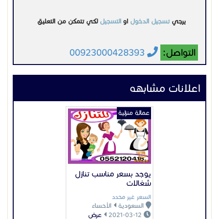
يرجي
تسجيل الدخول
او
التسجيل
لكي تتمكن من التعليق
التواصل:
00923000428393
اعلانات مشابهه
عمالة منزلية
يوجد بسعر مناسب تنازل
شغالات
السعر غير محدد
السعودية
الأحساء
2021-03-12
عرض