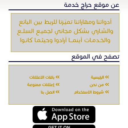
عن موقع حراج خدمة
أدواتنا ومهاراتنا تميّـزنا للربط بين البائع
والشـاري بشكل مجاني لجميـع السلــع
والخـدمـات أينمـــا أرادوا وحيثـمـا كانـوا
تصفح في الموقع
الرئيسية
باقات الإعلانات
من نحن
إعلانات ممنوعة
شروط الاستخدام
اتصل بنا