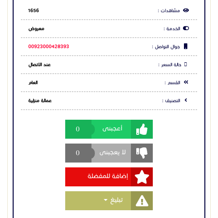
مشاهدات :
1656
الخدمة :
معروض
جوال التواصل :
00923000428393
حالة السعر :
عند الاتصال
القسم :
العام
التصنيف :
عمالة منزلية
0
أعجبنى
0
لا يعجبنى
إضافة للمفضلة
Toggle Dropdown
تبليغ