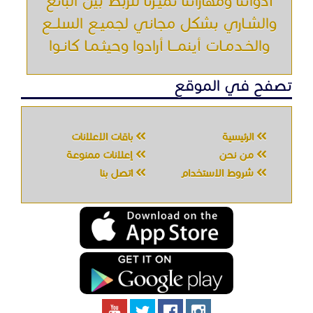
أدواتنا ومهاراتنا تميّـزنا للربط بين البائع
والشـاري بشكل مجاني لجميـع السلــع
والخـدمـات أينمـــا أرادوا وحيثـمـا كانـوا
تصفح في الموقع
الرئيسية
باقات الإعلانات
من نحن
إعلانات ممنوعة
شروط الاستخدام
اتصل بنا