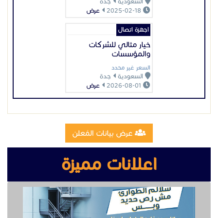
السعودية
جدة
2025-02-18
عرض
اجهزة اتصال
خيار مثالي للشركات
والمؤسسات
السعر غير محدد
السعودية
جدة
2026-08-01
عرض
عرض بيانات المُعلن
اعلانات مميزة