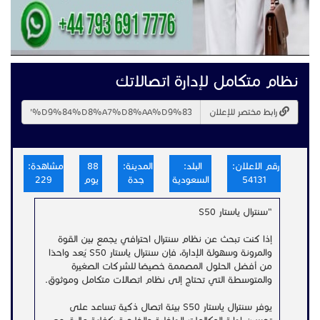
نظام متكامل لإدارة اتصالاتك
رابط مختصر للإعلان
رقم الاعلان:
البلد:
المدينة:
88
مشاهدة:
54131
السعودية
جدة
يوم
229
"سنترال ياستار S50
إذا كنت تبحث عن نظام سنترال احترافي يجمع بين القوة
والمرونة وسهولة الإدارة، فإن سنترال ياستار S50 يُعد واحدًا
من أفضل الحلول المصممة خصيصًا للشركات الصغيرة
والمتوسطة التي تحتاج إلى نظام اتصالات متكامل وموثوق.
يوفر سنترال ياستار S50 بيئة اتصال ذكية تساعد على