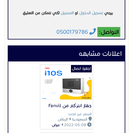
يرجي
تسجيل الدخول
او
التسجيل
لكي تتمكن من التعليق
التواصل:
0500179786
اعلانات مشابهه
اجهزة اتصال
جهاز انتركم من Fanvil
السعر غير محدد
السعودية
الرياض
2022-05-08
عرض