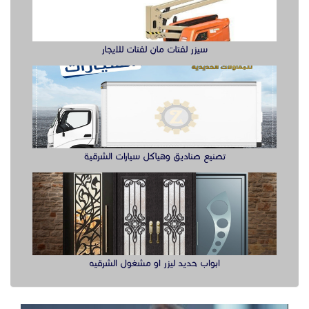
سيزر لفتات مان لفتات للايجار
تصنيع صناديق وهياكل سيارات الشرقية
ابواب حديد ليزر او مشغول الشرقيه