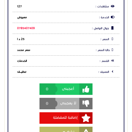
مشاهدات :
127
الخدمة :
معروض
جوال التواصل :
0785407409
السعر :
25 د ا
حالة السعر :
سعر محدد
القسم :
الخدمات
التصنيف :
تنظيــــف
0
أعجبنى
0
لا يعجبنى
إضافة للمفضلة
Toggle Dropdown
تبليغ