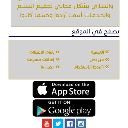
والشـاري بشكل مجاني لجميـع السلــع
والخـدمـات أينمـــا أرادوا وحيثـمـا كانـوا
تصفح في الموقع
الرئيسية
باقات الإعلانات
من نحن
إعلانات ممنوعة
شروط الاستخدام
اتصل بنا