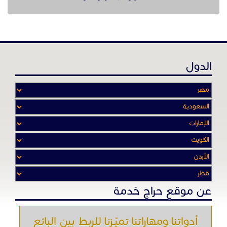
الدول
عن موقع حراج خدمة
أدواتنا ومهاراتنا تميّـزنا للربط بين البائع