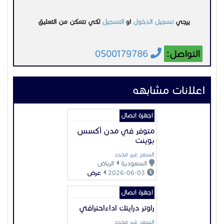
يرجي
تسجيل الدخول
او
التسجيل
لكي تتمكن من التعليق
التواصل:
0500179786
اعلانات مشابهه
اجهزة اتصال
متوفر في مدن أكسس
بوينت
السعر غير محدد
السعودية
الرياض
2026-06-03
عرض
اجهزة اتصال
راوتر درايتك اداءاحترافي
السعر غير محدد