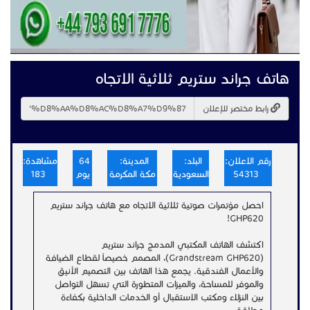
هاتف جراند ستريم ثلاثية الاتجاه
رابط مختصر للإعلان
رقم الاعلان:
البلد:
المدينة:
64
مشاهدة:
54313
السعودية
مكة المكرمة
يوم
183
احصل مؤتمرات صوتية ثلاثية الاتجاه مع هاتف جراند ستريم
GHP620!
اكتشف الهاتف المكتبي المدمج جراند ستريم
(Grandstream GHP620)، المصمم خصيصاً لقطاع الضيافة
والأعمال الفندقية. يجمع هذا الهاتف بين التصميم الأنيق
والموفر للمساحة، والميزات المتطورة التي تسهل التواصل
بين النزلاء ومكتب الاستقبال أو الخدمات الداخلية بكفاءة