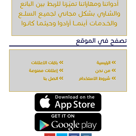
أدواتنا ومهاراتنا تميّـزنا للربط بين البائع
والشـاري بشكل مجاني لجميـع السلــع
والخـدمـات أينمـــا أرادوا وحيثـمـا كانـوا
تصفح في الموقع
الرئيسية
باقات الإعلانات
من نحن
إعلانات ممنوعة
شروط الاستخدام
اتصل بنا