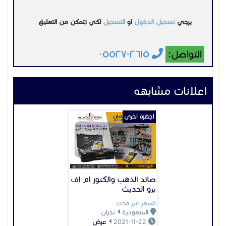
يرجي
تسجيل الدخول
او
التسجيل
لكي تتمكن من التعليق
التواصل:
٠٥٥٢٧٠٢٦١٥
اعلانات مشابهه
اجهزة اخرى
صائد الذهب والكنوز ام اف
برو الحديث
السعر غير محدد
السعودية
نجران
2021-11-22
عرض