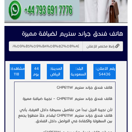
هاتف فندق جراند ستريم لضيافة مميزة
رابط مختصر للإعلان
رقم الاعلان:
البلد:
المدينة:
44
مشاهدة:
54436
السعودية
الرياض
يوم
118
هاتف فندق جراند ستريم GHP611W
هاتف فندق جراند ستريم GHP611W – تجربة ضيافة مميزة
لأن تجربة النزيل تبدأ من تفاصيل بسيطة داخل الغرفة، يأتي
هاتف فندق جراند ستريم GHP611W ليقدّم حلاً متطورًا يجمع
بين السهولة والكفاءة في التواصل داخل الفنادق.