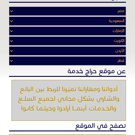
عن موقع حراج خدمة
أدواتنا ومهاراتنا تميّـزنا للربط بين البائع
والشـاري بشكل مجاني لجميـع السلــع
والخـدمـات أينمـــا أرادوا وحيثـمـا كانـوا
تصفح في الموقع