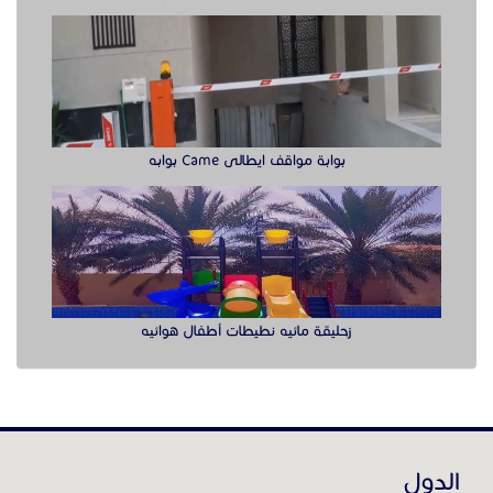
بوابة مواقف ايطالى Came بوابه
زحليقة مائيه نطيطات أطفال هوائيه
الدول