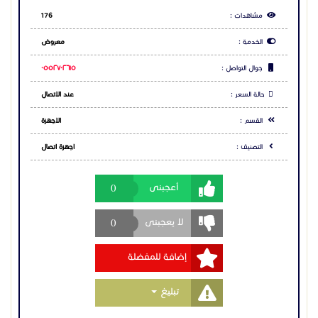
0
أعجبنى
الصوت والملحقات: مكبر صوت (Speaker) عالي النقاء، مع
مدخل سماعة رأس قياسي بمقاس 3.5 مم لراحة أكبر أثناء
العمل.
0
لا يعجبنى
🛒 احصل علي هاتف جراند ستريم DP725 الآن بأفضل
إضافة للمفضلة
الأسعار في السوق السعودي!
📍 متوفر في فروعنا: الرياض | جدة | الخبر | الدمام
للتواصل :0552702615
Toggle Dropdown
تبليغ
خدمة العملاء 920034444
#جراند_ستريم #Grandstream #هاتف_لاسلكي
#تلفون_مكتبي #تلفون_شركات #سنترال_داخلي
#أجهزة_اتصالات #تليفون_لاسلكي #جراندستريم #DP725
مشاركة الاعلان
#حراج_الأجهزة #الرياض #جدة #الخبر #الدمام
#تأسيس_مكاتب #تجهيز_شركات #هاتف_جراند_ستريم
#هاتف_جراند_ستريم #هاتف_جراند_ستريم
شارك عبر فيس بوك
#هاتف_جراند_ستريم #هاتف_جراند_ستريم
#هاتف_جراند_ستريم #هاتف_جراند_ستريم
شارك عبر تويتر
شارك عبر واتساب