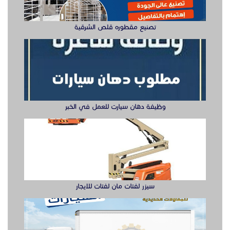
سيزر لفتات مان لفتات للايجار
تصنيع صناديق وهياكل سيارات الشرقية
ابواب حديد ليزر او مشغول الشرقيه