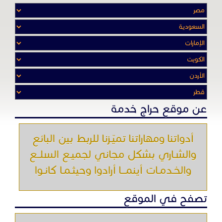
أدواتنا ومهاراتنا تميّـزنا للربط بين البائع
والشـاري بشكل مجاني لجميـع السلــع
والخـدمـات أينمـــا أرادوا وحيثـمـا كانـوا
تصفح في الموقع
الرئيسية
باقات الإعلانات
من نحن
إعلانات ممنوعة
شروط الاستخدام
اتصل بنا