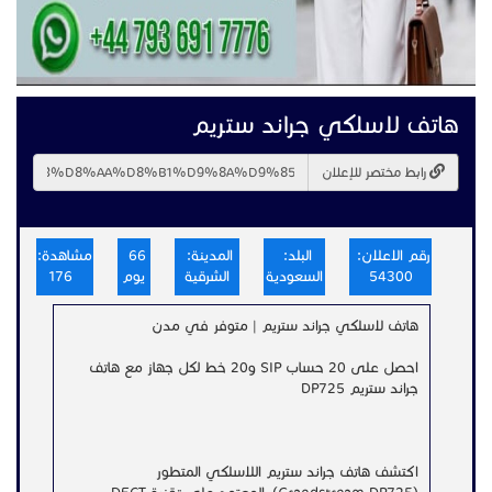
هاتف لاسلكي جراند ستريم
رابط مختصر للإعلان
رقم الاعلان:
البلد:
المدينة:
66
مشاهدة:
54300
السعودية
الشرقية
يوم
176
هاتف لاسلكي جراند ستريم | متوفر في مدن
احصل على 20 حساب SIP و20 خط لكل جهاز مع هاتف
جراند ستريم DP725
اكتشف هاتف جراند ستريم اللاسلكي المتطور