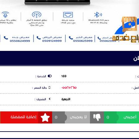
0
920034444
تمرات_جراند_ستريم #جراند_ستريم #هاتف_مؤتمرات #مؤتمرات_صوتية #اجتماعات_
#هاتف_مؤتمرات_جراند_ستريم #ح
#تقنية #شركات #غرف_الاجتماعات #هاتف_مؤتمرات_جراند_ستريم #إدارة_الأعمال 
_احترافية #هاتف_مؤتمرات_جراند_ستريم #هاتف_مؤتمرات_جراند_ستريم #هاتف_مؤ
ان
 :
169
الخدمة :
اصل :
٠٥٥٢٧٠٢٦١٥
حالة السعر :
الاجهزة
التصنيف :
0
0
أعجبنى
لا يعجبنى
إضافة للمفضلة