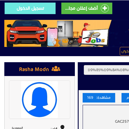
أضف إعلان مجانى
تسجيل الدخول
خرى
Rasha Modn
مشاهدة: 169
السعودية
البلد :