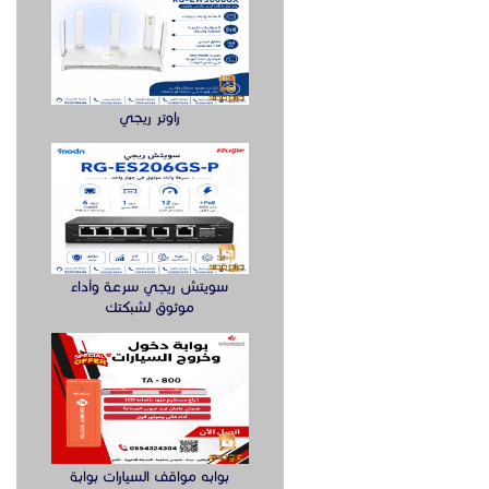
راوتر ريجي
سويتش ريجي سرعة وأداء
موثوق لشبكتك
بوابه مواقف السيارات بوابة