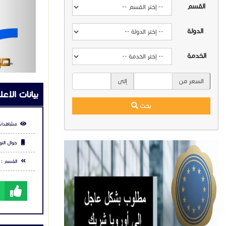
للتواصل :552702615
القسم
خدمة العملاء 
#هاتف_مؤ
الدولة
#بلوتوث 
الخدمة
#اتصالات
السعر من
إلى
بيانات الاعل
بحث
مشاهدات
جوال التو
القسم :