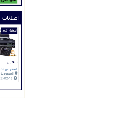
اعلانات 
اجهزة اخرى
سنترال
السعر غير محد
السعودية
2022-02-16