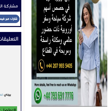
مشاركة ال
شارك عبر في
التعليقا
يرجي
تس
التواصل: