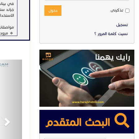
في بيئات 
تذكرنى
دخول
الاستخدا
تسجيل
مواصفات ها
نسيت كلمة المرور ؟
الحديث ل
أحجامها.
ext
تعقيد ال
🔹 مزود بتقنية Bluetooth 5.0 لربط الأجهزة الطرفية ب
🔹 يدعم Wi-Fi 6 لتوفير اتصال لاسلكي سريع ومستقر يواكب متطلبات بيئات ال
💼 سواء 
GAC2570 يمنحك تجربة اتصال احترافية بصوت واضح 
البحث المتقدم
مؤسستك