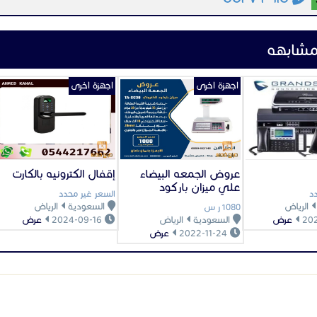
مشابهه
اجهزة اخرى
اجهزة اخرى
عروض الجمعه البيضاء
إقفال الكترونيه بالكارت
علي ميزان باركود
د
السعر غير محدد
الرياض
السعودية
الرياض
1080 ر س
عرض
السعودية
الرياض
2024-09-16
عرض
2022-11-24
عرض