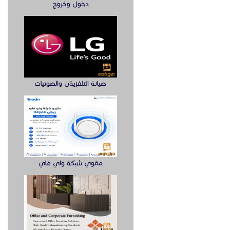
دخول وخروج
صيانة التلفزيةن والصوتيات
مقوي شبكة واي فاي