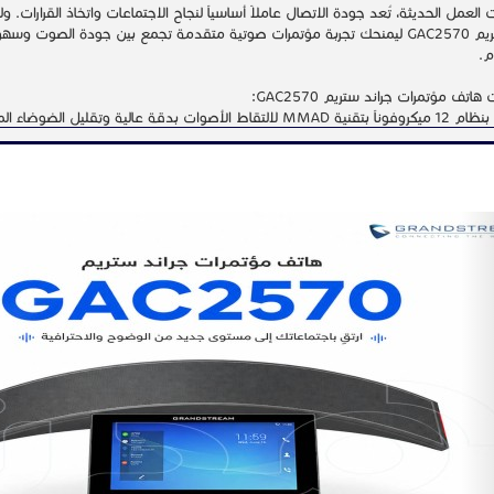
العمل الحديثة، تُعد جودة الاتصال عاملاً أساسياً لنجاح الاجتماعات واتخاذ القرارات. 
جراند ستريم GAC2570 ليمنحك تجربة مؤتمرات صوتية متقدمة تجمع بين جودة الصوت 
م.
تف مؤتمرات جراند ستريم GAC2570:
🔹 مزود بنظام 12 ميكروفوناً بتقنية MMAD لالتقاط الأصوات بدقة عالية وت
جميع المشاركين.
🔹 يتميز بنطاق التقاط يصل إلى 5 أمتار، مع إمكاني
N
🔹 يدعم منفذ شبكة مع تقنية +PoE لتوفير الطاقة والاتصال عبر كابل واحد، مم
توصيلات.
سهولة والاستفادة من خيارات اتصال أكثر مرونة.
عمل الحديثة.
كنت تدير اجتماعات داخلية أو مؤتمرات مع فرق العمل والعملاء عن بُعد، فإن هاتف 
وأداء موثوق.
📞 تواصل معنا الآن لمعرفة المزيد واطلب
.