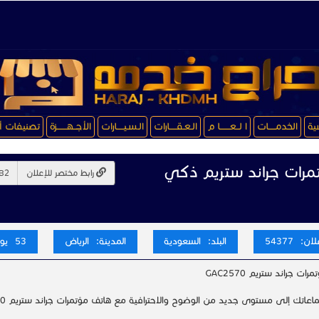
سية
الخدمـــــات
ا لــعـــــــا م
الـعـقـــــارات
الـسـيـــــارات
الأجــهـــــــزة
تصنيفات أ
مرات جراند ستريم ذكي
رابط مختصر للإعلان
ن: 54377
البلد: السعودية
المدينة: الرياض
53 يوم
ات جراند ستريم GAC2570
تماعاتك إلى مستوى جديد من الوضوح والاحترافية مع هاتف مؤتمرات جراند ستريم GAC2570