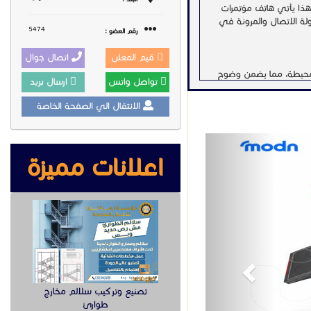
ولهذا يأتي هاتف مؤتمرات
وسهولة الاتصال والمرونة في
5474
رقم العضو :
قيم المعلن
اتصال جوال
قليل الضوضاء المحيطة، مما يضمن وضوح
تواصل واتس
ارسال بريد
الانتقال الي الصفحة الخاصة
ة التوسع لاسلكياً حتى 20 متراً لتغطية غرف الاجتماعات بمختلف
Previous
ا يسهل عملية التركيب ويقلل من
اعلانات مميزة
مؤتمرات جراند ستريم
 هاتف مؤتمرات جراند ستريم GAC2570 لتطوير تجربة الاجتماعات داخل
تصنيع وتركيب سلالم مخارج
طوارئ