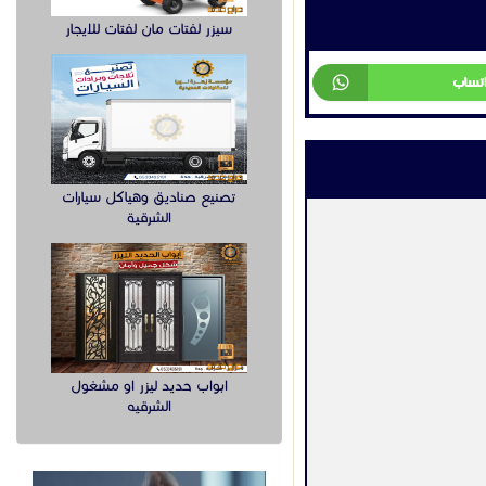
سيزر لفتات مان لفتات للايجار
اتساب
تصنيع صناديق وهياكل سيارات
الشرقية
ابواب حديد ليزر او مشغول
الشرقيه