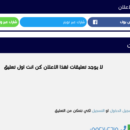
اعلان
س بوك
شارك عبر تويتر
شارك عبر و
ت
لا يوجد تعليقات لهذا الاعلان كن انت اول تعليق
جيل الدخول
او
التسجيل
لكي تتمكن من التعليق
٠٥٥٢٧٠٢٦١٥