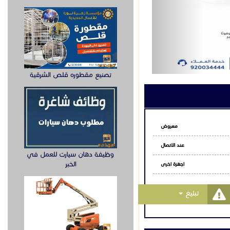
الأعمال
لول_الاتصالات #اتصالات_موحدة #واي_فاي_6 #هاتف_مؤتمرات_جراند_ستريم
#حلول_تقنية
تمرات_جراند_ستريم
تصنيع مقطوره قلص الشرقية
معروض
عند الاتصال
وظيفة دهان سيارت للعمل في
الخبر
اجهزة اخرى
Toggle Dropdown
تبليغ