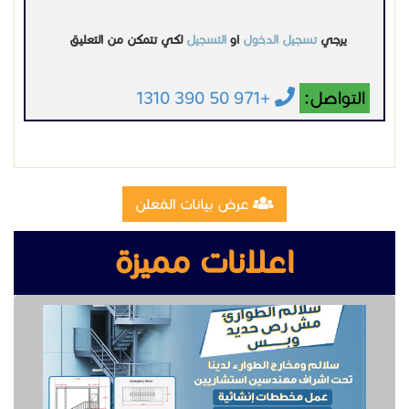
يرجي
تسجيل الدخول
او
التسجيل
لكي تتمكن من التعليق
التواصل:
+971 50 390 1310
عرض بيانات المُعلن
اعلانات مميزة