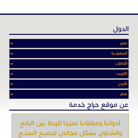
الدول
عن موقع حراج خدمة
أدواتنا ومهاراتنا تميّـزنا للربط بين البائع
والشـاري بشكل مجاني لجميـع السلــع