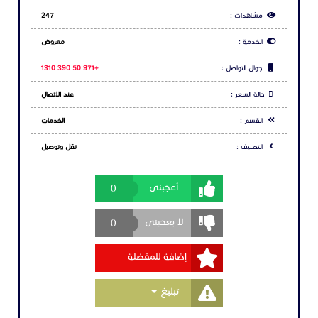
مشاهدات :
247
الخدمة :
معروض
جوال التواصل :
+971 50 390 1310
حالة السعر :
عند الاتصال
القسم :
الخدمات
التصنيف :
نقل وتوصيل
0
أعجبنى
0
لا يعجبنى
إضافة للمفضلة
Toggle Dropdown
تبليغ