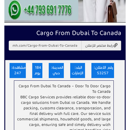
Cargo From Dubai To Canada
رابط مختصر للإعلان
رقم الاعلان:
البلد:
المدينة:
184
مشاهدة:
53257
الإمارات
دبي
يوم
247
Cargo From Dubai To Canada – Door To Door Cargo
To Canada
BBC Cargo Services provides reliable door-to-door
cargo solutions from Dubai to Canada. We handle
packing, customs clearance, transportation, and
final delivery with full care. Our service suits
commercial shipments, household goods, and large
cargo, ensuring safe and timely delivery with