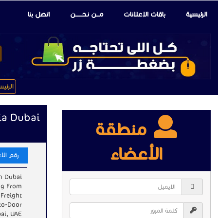
الرئيسية
باقات الإعلانات
مـــن نـحـــــــن
اتصل بنا
الرئي
ia Dubai
منطقة
الأعضاء
رقم الاعلا
m Dubai
ng From
 Freight
to-Door
ai, UAE