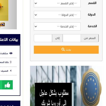
القسم
5678110
Russia
الدولة
owCargo
elivery
الخدمة
earance
hipping
السعر من
إلى
بيانات الاعل
بحث
مشاهدات
حالة السعر
التصنيف :