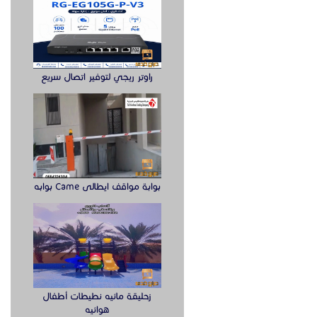
راوتر ريجي لتوفير اتصال سريع
بوابة مواقف ايطالى Came بوابه
زحليقة مائيه نطيطات أطفال
هوائيه