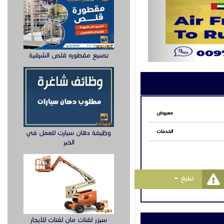
#LuggageSh
#Car
#I
تصنيع مقطوره قلص الشرقية
#ExcessBagga
#FreightServices #S
معروض
الخدمات
وظيفة دهان سيارت للعمل في
الخبر
Toggle Dropdown
تبليغ
سيزر لفتات مان لفتات للايجار