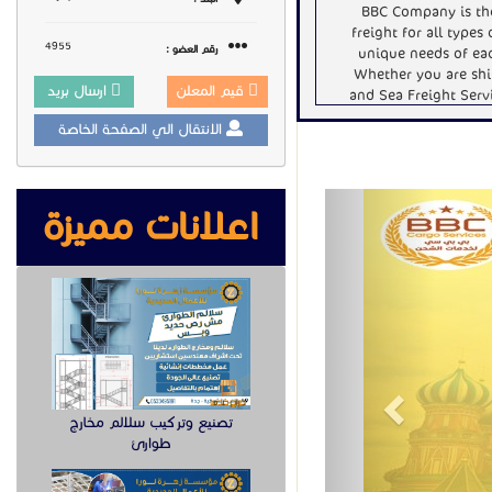
BBC Company is the
freight for all types
4955
رقم العضو :
unique needs of each
Whether you are shi
قيم المعلن
ارسال بريد
and Sea Freight Serv
الانتقال الي الصفحة الخاصة
• Customs Clearance: O
smooth custo
Previous
• Packaging and Crating
اعلانات مميزة
• Tracking and M
• Insurance: We off
Our commitment to exce
and individuals al
delivered directly t
Choose BBC Air and Sea 
تصنيع وتركيب سلالم مخارج
Dubai to Russia. Conta
طوارئ