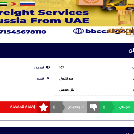
0097154
ipping #AirFreightDubai #DubaiToRussia #DubaiToMoscow #ShippingTo
goToRussia #AirCargoDubai #DoorToDoorShipping #DubaiCargo #Mosc
nternationalShipping #UAEToRussia #FastAirFreight #BBC_Cargo #ParcelD
geShipping #PersonalLuggageShipping #CommercialCargo #CustomsCl
hippingDubai #RussiaShipping #DubaiFreight #CargoServices #ExpressS
ان
 :
107
الخدمة :
 :
عند الاتصال
القسم :
نقل وتوصيل
0
0
أعجبنى
لا يعجبنى
إضافة للمفضلة