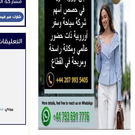
مشاركة ال
شارك عبر في
التعليقا
يرجي
تس