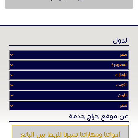
الدول
عن موقع حراج خدمة
أدواتنا ومهاراتنا تميّـزنا للربط بين البائع