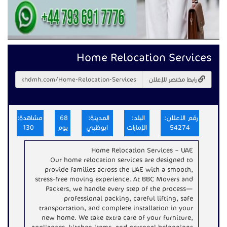
Home Relocation Services
رابط مختصر للإعلان
رقم الاعلان:
البلد:
المدينة:
68
مشاهدة:
54274
الإمارات
ابوظبي
يوم
130
Home Relocation Services – UAE
Our home relocation services are designed to
provide families across the UAE with a smooth,
stress-free moving experience. At BBC Movers and
Packers, we handle every step of the process—
professional packing, careful lifting, safe
transportation, and complete installation in your
new home. We take extra care of your furniture,