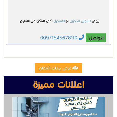
يرجي
تسجيل الدخول
او
التسجيل
لكي تتمكن من التعليق
التواصل:
00971545678110
عرض بيانات المُعلن
اعلانات مميزة