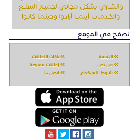
والشـاري بشكل مجاني لجميـع السلــع
والخـدمـات أينمـــا أرادوا وحيثـمـا كانـوا
تصفح في الموقع
الرئيسية
باقات الإعلانات
من نحن
إعلانات ممنوعة
شروط الاستخدام
اتصل بنا