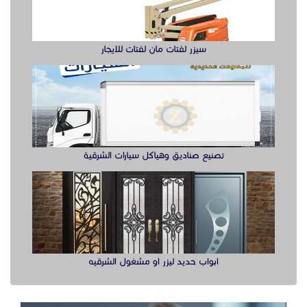
سيزر لفتات مان لفتات للايجار
تصنيع صناديق وهياكل سيارات الشرقية
ابواب حديد ليزر او مشغول الشرقيه