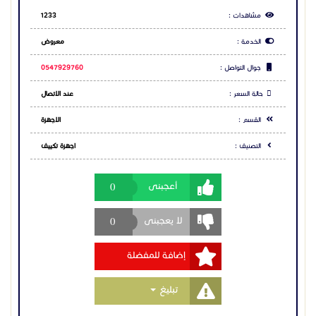
مشاهدات :
1233
الخدمة :
معروض
جوال التواصل :
0547929760
حالة السعر :
عند الاتصال
القسم :
الاجهزة
التصنيف :
اجهزة تكييف
0
أعجبنى
0
لا يعجبنى
إضافة للمفضلة
Toggle Dropdown
تبليغ