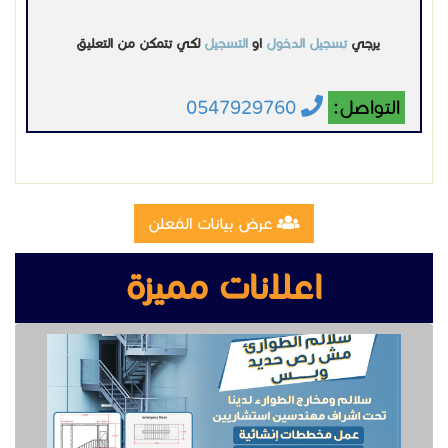
يرجي
تسجيل الدخول
او
التسجيل
لكي تتمكن من التعليق
التواصل:
0547929760
عرض بيانات المُعلن
اعلانات مميزة