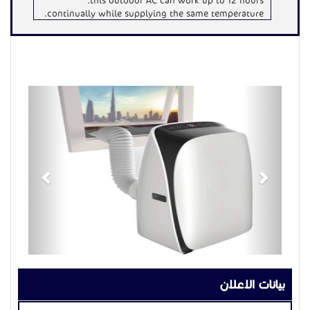
.this outdoor AC can work up to 12 hours
continually while supplying the same temperature.
Previous
Next
بيانات الاعلان