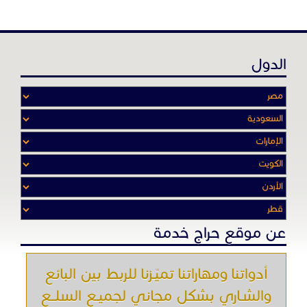
الدول
عن موقع حراج خدمة
أدواتنا ومهاراتنا تميّـزنا للربط بين البائع
والشـاري بشكل مجاني لجميـع السلــع