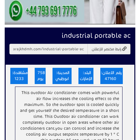
industrial portable ac
رابط مختصر للإعلان
رقم الاعلان:
البلد:
المدينة:
758
مشاهدة:
47160
الإمارات
ابوظبي
يوم
1233
This outdoor Air conditioner comes with powerful
air flow increases the cooling effect to the
maximum. So the outdoor spot is cooled quickly
and get yourself the desired temperature in a short
time. This Outdoor air conditioner can work
completely outdoor in open areas where other air
conditioners cant.you can control and increase the
cooling air output setpoint temperature by 1 ° C