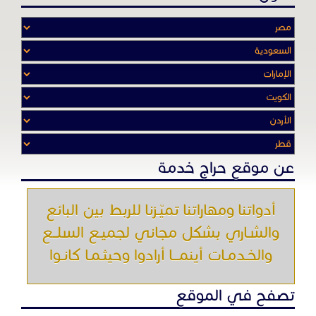
عن موقع حراج خدمة
أدواتنا ومهاراتنا تميّـزنا للربط بين البائع
والشـاري بشكل مجاني لجميـع السلــع
والخـدمـات أينمـــا أرادوا وحيثـمـا كانـوا
تصفح في الموقع