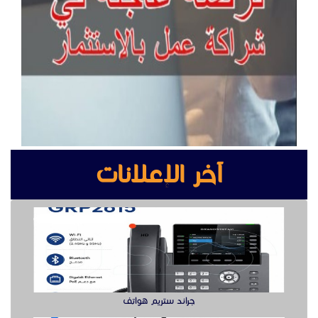
آخر الإعلانات
جراند ستريم هواتف