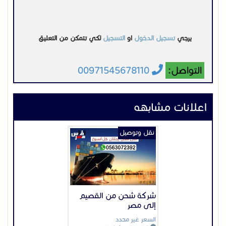
يرجي
تسجيل الدخول
او
التسجيل
لكي تتمكن من التعليق
التواصل:
00971545678110
اعلانات مشابهه
نقل وتوصيل
شركة شحن من القصيم
إلى مصر
السعر غير محدد