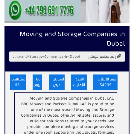
Moving and Storage Companies in
Dubai
رابط مختصر للإعلان
رقم الاعلان:
البلد:
المدينة:
66
مشاهدة:
54295
الإمارات
دبي
يوم
113
Moving and Storage Companies in Dubai UAE
BBC Movers and Packers Dubai UAE is proud to be
one of the most trusted Moving and Storage
Companies in Dubai, offering reliable, secure, and
efficient solutions tailored to your needs. We
provide complete moving and storage services
under one roof, supporting individuals, families,