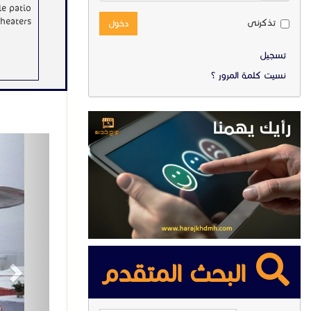
le patio
heaters!
تذكرنى
دخول
تسجيل
نسيت كلمة المرور ؟
ext
البحث المتقدم