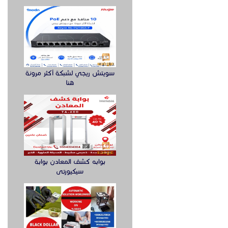
سويتش ريجي لشبكة أكثر مرونة
هنا
بوابه كشف المعادن بوابة
سيكيورتى