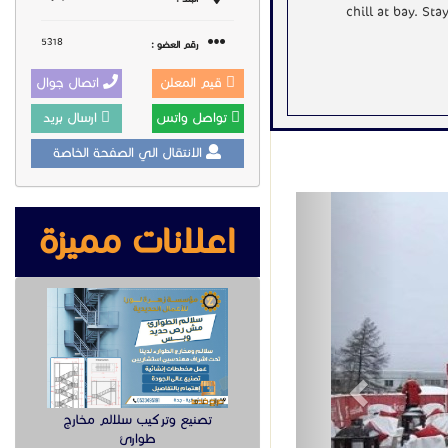
chill at bay. St
5318
رقم العضو :
قيم المعلن
اتصال جوال
تواصل واتس
ارسال بريد
الانتقال الي الصفحة الخاصة
Previous
اعلانات مميزة
تصنيع وتركيب سلالم مخارج
طوارئ