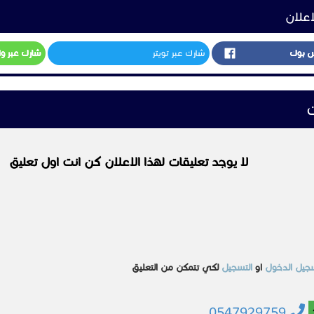
اعلان
س بوك
شارك عبر تويتر
شارك عبر و
ت
لا يوجد تعليقات لهذا الاعلان كن انت اول تعليق
جيل الدخول
او
التسجيل
لكي تتمكن من التعليق
0547929759