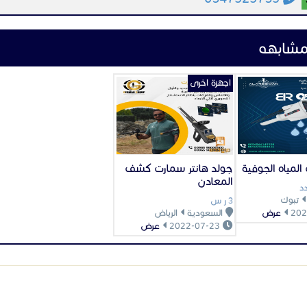
مشابهه
اجهزة اخرى
لمياه الجوفية
جولد هانتر سمارت كشف
المعادن
د
تبوك
3 ر س
عرض
السعودية
الرياض
2022-07-23
عرض