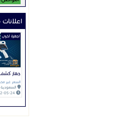
اعلانات 
اجهزة اخرى
جهاز كشف ا
السعر غير محد
السعودية
2022-05-24