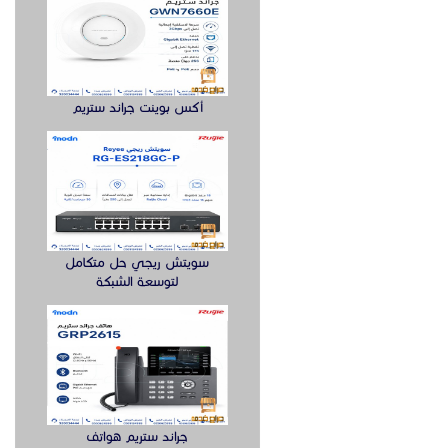
أكس بوينت جراند ستريم
سويتش ريجي حل متكامل
لتوسعة الشبكة
جراند ستريم هواتف