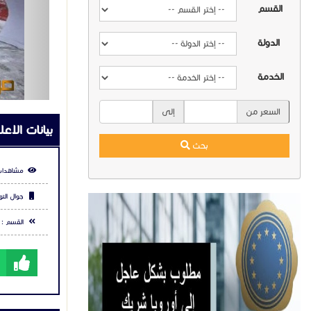
القسم
الدولة
الخدمة
السعر من
إلى
بيانات الاعل
بحث
مشاهدات
جوال التو
القسم :