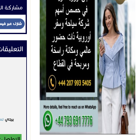
مشاركة ال
شارك عبر في
التعليقا
يرجي
تس
التواصل: