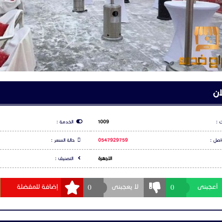
ان
 :
1009
الخدمة :
اصل :
0547929759
حالة السعر :
الاجهزة
التصنيف :
0
0
أعجبنى
لا يعجبنى
إضافة للمفضلة