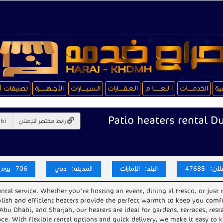
سية
الخدمـــــات
ا لــعـــــــا م
الـعـقـــــارات
الـسـيـــــارات
الأجــهـــــــزة
تصنيفات أ
Patio heaters rental D
رابط مختصر للإعلان
ن: 47685
البلد: الإمارات
المدينة: دبي
706 يوم
ental service. Whether you're hosting an event, dining al fresco, or just 
ylish and efficient heaters provide the perfect warmth to keep you comf
Abu Dhabi, and Sharjah, our heaters are ideal for gardens, terraces, rest
e. With flexible rental options and quick delivery, we make it easy to 