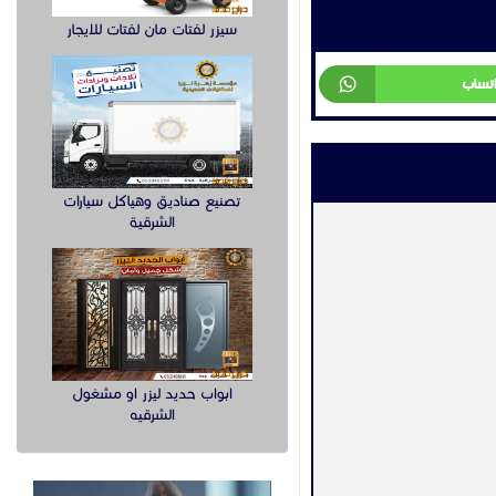
سيزر لفتات مان لفتات للايجار
اتساب
تصنيع صناديق وهياكل سيارات
الشرقية
ابواب حديد ليزر او مشغول
الشرقيه