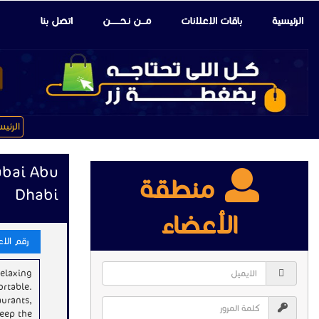
الرئيسية
باقات الإعلانات
مـــن نـحـــــــن
اتصل بنا
الرئي
ubai Abu
منطقة
Dhabi
الأعضاء
رقم الاعلا
relaxing
ortable.
aurants,
keep the