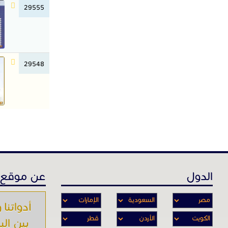
29555
29548
الدول
عن موقع 
أدواتنا و
بين الب