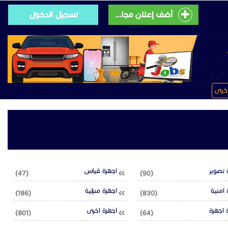
أضف إعلان مجانى
تسجيل الدخول
خرى
 تصوير
اجهزة قياس
(47)
(90)
 امنية
اجهزة منزلية
(186)
(830)
 اجهزة
اجهزة اخرى
(801)
(64)