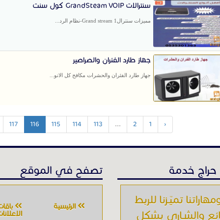
سنترالات GrandSteam VOIP كول سنت
مميزات سنترالGrand stream 1-نظام الرد...
جهاز طارد الفئران والصراصير
جهاز طارد الفئران والحشرات مكافح كل الانو...
117
116
115
114
113
...
2
1
‹
حراج خدمة
تصفح في الموقع
مهاراتنا تميّـزنا للربط
الرئيسية
باقات
ائع والشـاري بشكل
الإعلانا