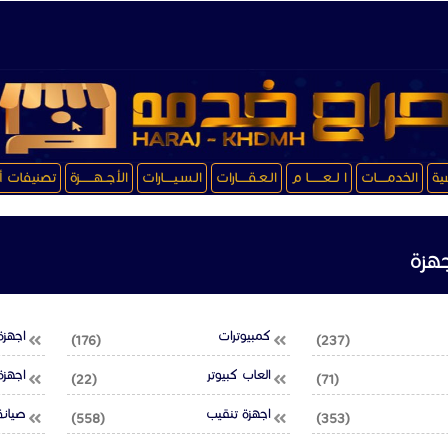
سية
الخدمـــــات
ا لــعـــــــا م
الـعـقـــــارات
الـسـيـــــارات
الأجــهـــــــزة
تصنيفات أ
هزة
كمبيوترات
اجهزة
(176)
(237)
العاب كبيوتر
اجهزة
(22)
(71)
اجهزة تنقيب
صيانة
(558)
(353)