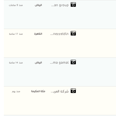
german group
الرياض
منذ 9 ساعات
nonezzeldin
القاهرة
منذ 17 ساعة
salma gamal
الرياض
منذ 14 ساعة
شركة العريمان
مكة المكرمة
منذ يوم