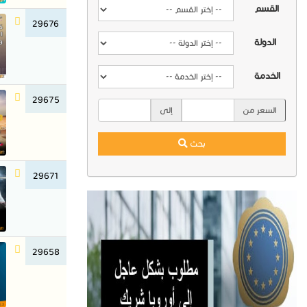
القسم
29676
الدولة
الخدمة
29675
السعر من
إلى
بحث
29671
29658