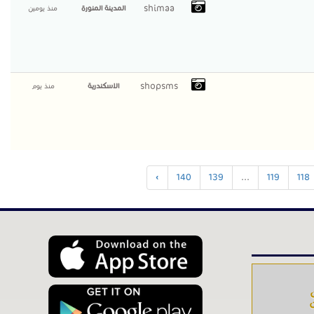
shimaa
المدينة المنورة
منذ يومين
shopsms
الاسكندرية
منذ يوم
›
140
139
...
119
118
ت