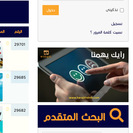
تذكرنى
دخول
تسجيل
الرقم
الم
نسيت كلمة المرور ؟
29701
29685
29682
البحث المتقدم