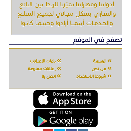
أدواتنا ومهاراتنا تميّـزنا للربط بين البائع
والشـاري بشكل مجاني لجميـع السلــع
والخـدمـات أينمـــا أرادوا وحيثـمـا كانـوا
تصفح في الموقع
الرئيسية
باقات الإعلانات
من نحن
إعلانات ممنوعة
شروط الاستخدام
اتصل بنا