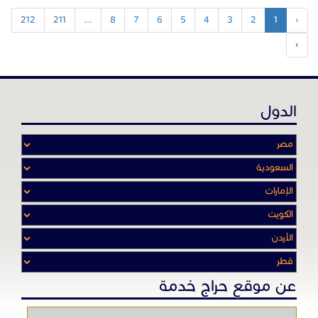
212
211
...
8
7
6
5
4
3
2
1
‹
›
الدول
عن موقع حراج خدمة