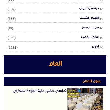
دراسة وتدريس
(387)
تنظيـم حفــلات
(333)
سياحة وسفر
(19)
عناية شخصية
(399)
اخـرى
(2282)
العام
عنوان الاعلان
كراسي حضور عالية الجودة للمعارض