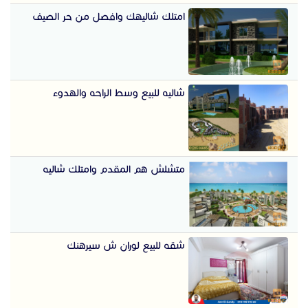
امتلك شاليهك وافصل من حر الصيف
شاليه للبيع وسط الراحه والهدوء
متشلش هم المقدم وامتلك شاليه
شقه للبيع لوران ش سيرهنك