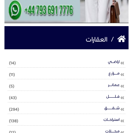
/
العقارات
اراضـــي
(14)
مـــــزارع
(11)
عـمـائــــر
(5)
فــلــــــــــل
(43)
شـــقــــــــق
(294)
استـراحـــات
(138)
مـحـــــلات
(12)