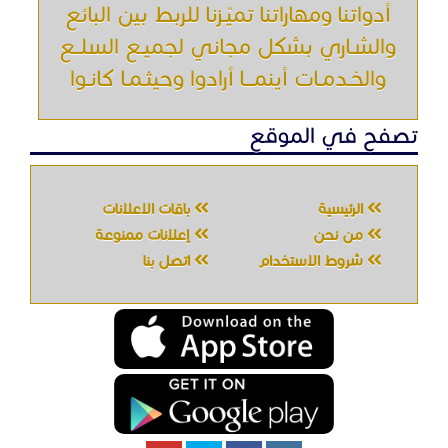
أدواتنا ومهاراتنا تميّـزنا للربط بين البائع
والشـاري بشكل مجاني لجميـع السلــع
والخـدمـات أينمـــا أرادوا وحيثـمـا كانـوا
تصفح في الموقع
الرئيسية
باقات الإعلانات
من نحن
إعلانات ممنوعة
شروط الاستخدام
اتصل بنا