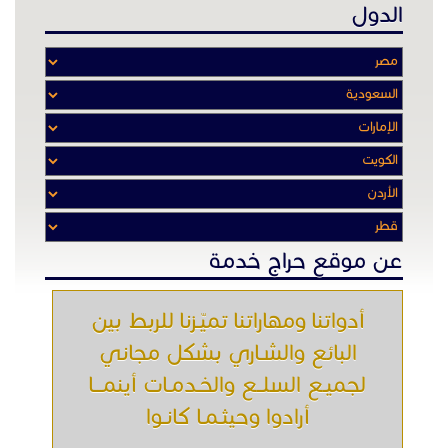
الدول
عن موقع حراج خدمة
أدواتنا ومهاراتنا تميّـزنا للربط بين
البائع والشـاري بشكل مجاني
لجميـع السلــع والخـدمـات أينمـــا
أرادوا وحيثـمـا كانـوا