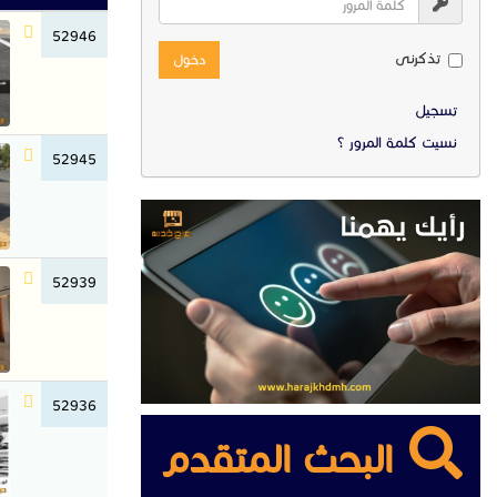
52946
تذكرنى
دخول
تسجيل
نسيت كلمة المرور ؟
52945
52939
52936
البحث المتقدم