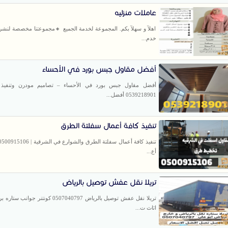
عاملات منزليه
اهلآ و سهلآ بكم. المجموعة لخدمة الجميع 🔸مجموعتنا مخصصة لنشر 
خدم...
أفضل مقاول جبس بورد في الأحساء
أفضل مقاول جبس بورد في الأحساء – تصاميم مودرن وتنفيذ ا
0539218901 أفضل...
تنفيذ كافة أعمال سفلتة الطرق
أع...
تريلا نقل عفش توصيل بالرياض
تريلا نقل عفش توصيل بالرياض 0507040797 كونتنر 
اثاث ت...