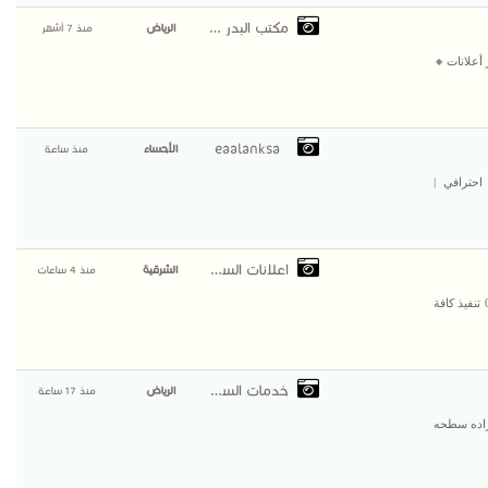
مكتب البدر للعمالة ا
الرياض
منذ 7 أشهر
أعلانات🔸
eaalanksa
الأحساء
منذ ساعة
حترافي |
اعلانات السعودية
الشرقية
منذ 4 ساعات
تنفيذ كافة أعمال سفلتة الطرق والشوارع في الشرقية | 0500915106 تنفيذ كافة
خدمات السعودية
الرياض
منذ 17 ساعة
جوانب ستاره براده سطحه