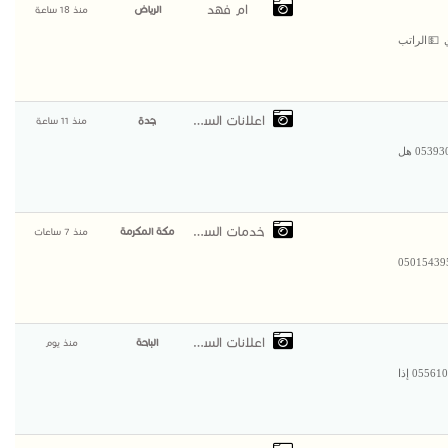
ام فهد
الرياض
منذ 18 ساعة
نجليزي 💵الراتب
اعلانات السعودية
جدة
منذ 11 ساعة
ضيافة احترافية لمناسباتكم في جدة | قهوجيين وصبابين محترفين 0539307706 هل
خدمات السعودية
مكة المكرمة
منذ 7 ساعات
افذ المنيوم في جدة ومكة | تنفيذ وتصميم متكامل 0501543950
اعلانات السعودية
الباحة
منذ يوم
تركيب أسقف قرميد خارجي للفلل والمنازل في الباحة - الطائف 0556109470 إذا