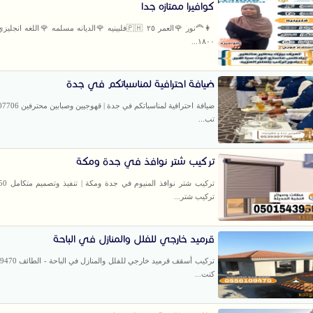
كوافيرا ممتازه جدا
👩‍🦰نور 🌹العمر ٢٥ 🇵🇭فلبينيه 🌹الديانه مسلمه 🌹اللغه ا
١٨٠٠...
ضيافة احترافية لمناسباتكم في جدة
تب...
تركيب شتر نوافذ في جدة ومكة
تركيب شتر نو
تركيب شتر...
قرميد خارجي للفلل والمنازل في الباحة
كنت...