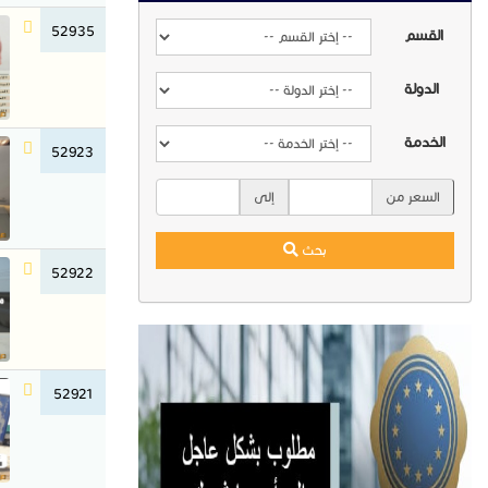
52935
القسم
الدولة
الخدمة
52923
السعر من
إلى
بحث
52922
52921