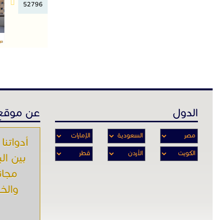
52796
الدول
عن موقع 
أدواتنا 
بين ال
مجان
والخـ