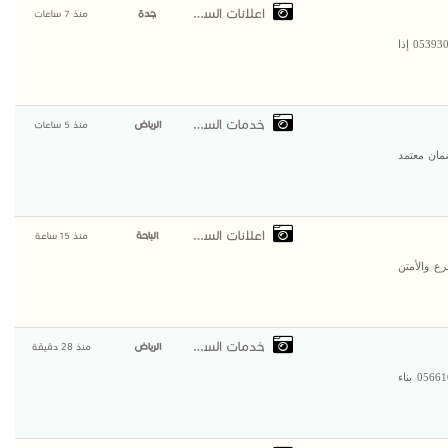
اعلانات السعودية
جدة
منذ 7 ساعات
خدمة قهوجيين وصبابين قهوة في جدة | ضيافة تليق بمناسبتك 0539307706 إذا
خدمات السعودية
الرياض
منذ 5 ساعات
مان معتمد
اعلانات السعودية
الباحة
منذ 15 ساعة
ع والأمتن
خدمات السعودية
الرياض
منذ 28 دقيقة
بناء ملاحق خارجية وتشطيبات وترميم مباني بأعلى جودة – 0566100358 بناء