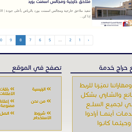
ملاحق خارجية ومجالس اسمنت بورد
تنفيذ ملاحق 
إذا كن...
10
9
8
7
6
5
...
2
1
‹
حراج خدمة
تصفح في الموقع
ومهاراتنا تميّـزنا للربط
الرئيسية
باقات
بائع والشـاري بشكل
الإعلانات
من نحن
إعلان
ي لجميـع السلــع
ممنوعة
دمـات أينمـــا أرادوا
شروط
اتصل ب
الاستخدام
وحيثـمـا كانـوا