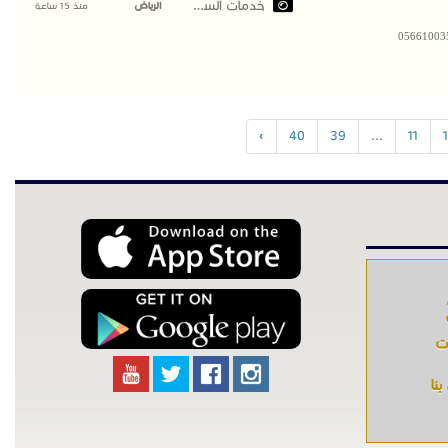
خدمات السعودية
الرياض
منذ 15 ساعة
خارجية ومجالس اسمنت بورد بالرياض بأعلى جودة | 0566100358
›
40
39
...
11
ات
نا