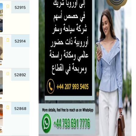
52915
52914
52892
52868