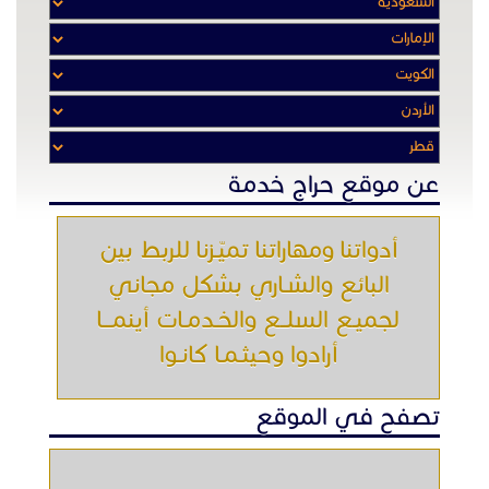
عن موقع حراج خدمة
أدواتنا ومهاراتنا تميّـزنا للربط بين
البائع والشـاري بشكل مجاني
لجميـع السلــع والخـدمـات أينمـــا
أرادوا وحيثـمـا كانـوا
تصفح في الموقع