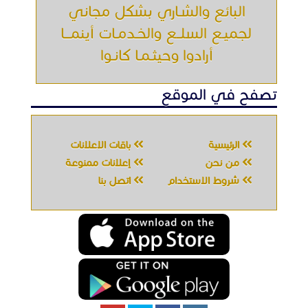
البائع والشـاري بشكل مجاني
لجميـع السلــع والخـدمـات أينمـــا
أرادوا وحيثـمـا كانـوا
تصفح في الموقع
الرئيسية
باقات الإعلانات
من نحن
إعلانات ممنوعة
شروط الاستخدام
اتصل بنا