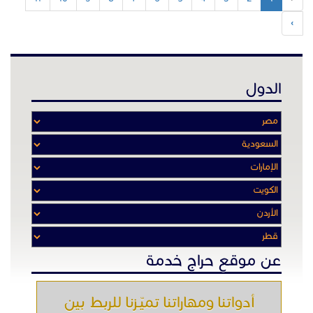
›
الدول
عن موقع حراج خدمة
أدواتنا ومهاراتنا تميّـزنا للربط بين