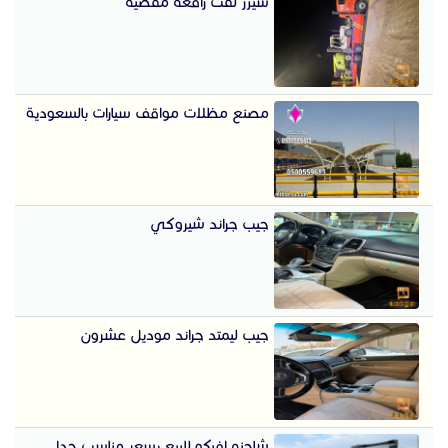
سيزر لفت رافعه مقصيه
مصنع مظلات مواقف سيارات بالسعودية
جيب جراند شيروكي
جيب ليمتد جراند موديل عشرون
شاحنه افيكو للبيع بسعر مناسب جدا