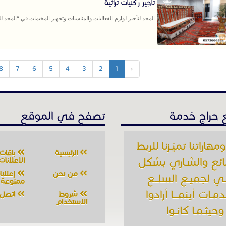
تاجير ركنيات تراثية
المجد لتأجير لوازم الفعاليات والمناسبات وتجهيز المخيمات في “المجد للخ
8
7
6
5
4
3
2
1
‹
حراج خدمة
تصفح في الموقع
ومهاراتنا تميّـزنا للربط
الرئيسية
باقات
بائع والشـاري بشكل
الإعلانات
من نحن
إعلان
ي لجميـع السلــع
ممنوعة
دمـات أينمـــا أرادوا
شروط
اتصل ب
الاستخدام
وحيثـمـا كانـوا