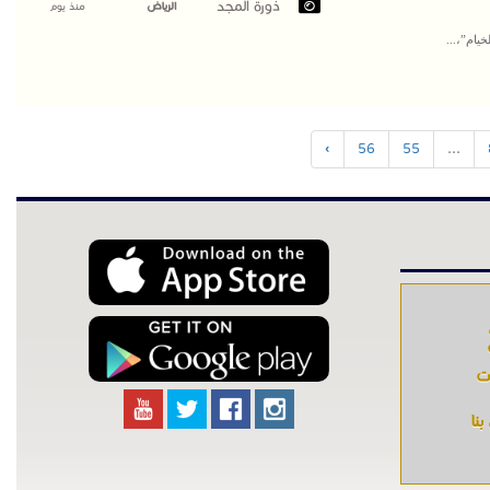
ذورة المجد
الرياض
منذ يوم
يام”،...
›
56
55
...
ات
نا