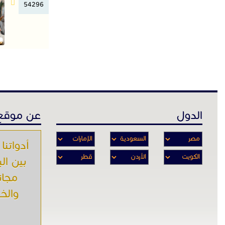
54296
الدول
عن موقع 
أدواتنا 
بين ال
مجان
والخـ