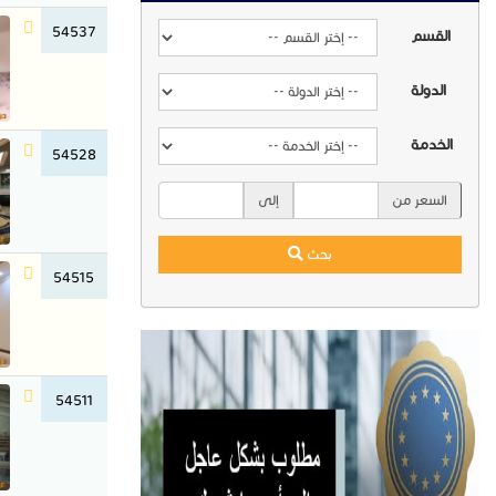
54537
القسم
الدولة
الخدمة
54528
السعر من
إلى
بحث
54515
54511