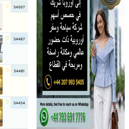
54507
54487
54481
54454