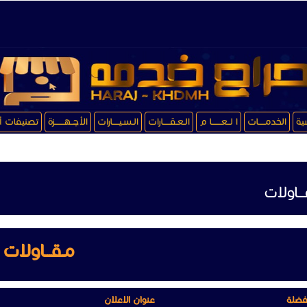
سية
الخدمـــــات
ا لــعـــــــا م
الـعـقـــــارات
الـسـيـــــارات
الأجــهـــــــزة
تصنيفات أ
ــاولات
مـقـــاولات
فضلة
عنوان الاعلان