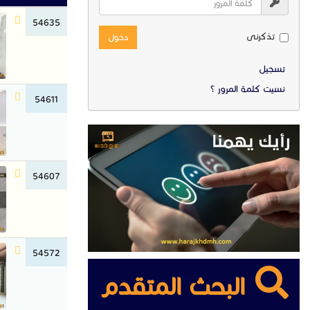
54635
تذكرنى
دخول
تسجيل
نسيت كلمة المرور ؟
54611
54607
54572
البحث المتقدم