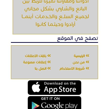
أدواتنا ومهاراتنا تميّـزنا للربط بين
البائع والشـاري بشكل مجاني
لجميـع السلــع والخـدمـات أينمـــا
أرادوا وحيثـمـا كانـوا
تصفح في الموقع
الرئيسية
باقات الإعلانات
من نحن
إعلانات ممنوعة
شروط الاستخدام
اتصل بنا