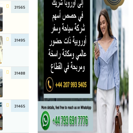
31565
31495
31488
31465