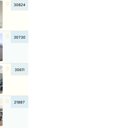
30824
30730
30611
21887