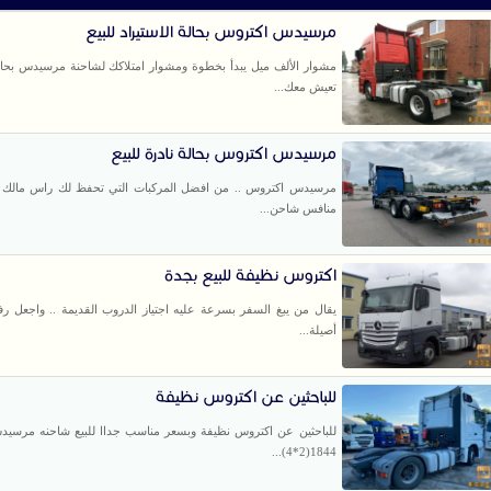
مرسيدس اكتروس بحالة الاستيراد للبيع
مشوار الألف ميل يبدأ بخطوة ومشوار امتلاكك لشاحنة مرسيدس بحا
تعيش معك...
مرسيدس اكتروس بحالة نادرة للبيع
مرسيدس اكتروس .. من افضل المركبات التي تحفظ لك راس مالك ل
منافس شاحن...
اكتروس نظيفة للبيع بجدة
يقال من يبغ السفر بسرعة عليه اجتياز الدروب القديمة .. واجعل رف
أصيلة...
للباحثين عن اكتروس نظيفة
للباحثين عن اكتروس نظيفة وبسعر مناسب جداا للبيع شاحنه مرسي
1844(2*4)...