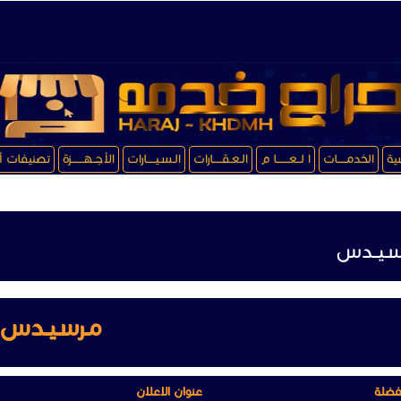
سية
الخدمـــــات
ا لــعـــــــا م
الـعـقـــــارات
الـسـيـــــارات
الأجــهـــــــزة
تصنيفات أ
ـيــدس
مـرسـيــدس
فضلة
عنوان الاعلان