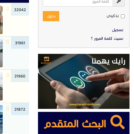
32042
تذكرنى
دخول
تسجيل
نسيت كلمة المرور ؟
31961
31960
31872
البحث المتقدم