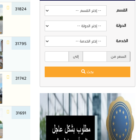
31824
القسم
الدولة
الخدمة
31795
السعر من
إلى
بحث
31742
31691