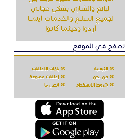
البائع والشـاري بشكل مجاني
لجميـع السلــع والخـدمـات أينمـــا
أرادوا وحيثـمـا كانـوا
تصفح في الموقع
الرئيسية
باقات الإعلانات
من نحن
إعلانات ممنوعة
شروط الاستخدام
اتصل بنا