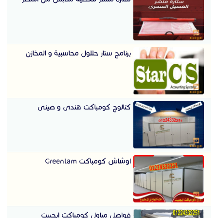
برنامج ستار حللول محاسبية و المخازن
كتالوج كومباكت هندى و صينى
اوشاش كومباكت Greenlam
فواصل مباول كومباكت ايجيبت