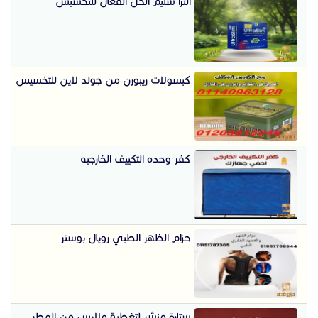
الترا سليم الحل الفعال للتخسيس
كبسولات ريبورن من جولد لاين للتخسيس
كفر وحده التكييف الخارجيه
حزام الظهر الطبي رويال بوستر
ستارة منشر لتغطية ملابس من المطر