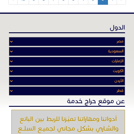
الدول
عن موقع حراج خدمة
أدواتنا ومهاراتنا تميّـزنا للربط بين البائع
والشـاري بشكل مجاني لجميـع السلــع