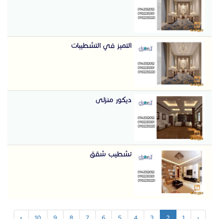
التميز في التشطيبات
ديكور منزلى
تشطيب شقق
›
10
9
8
7
6
5
4
3
2
1
‹