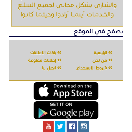
والشـاري بشكل مجاني لجميـع السلــع
والخـدمـات أينمـــا أرادوا وحيثـمـا كانـوا
تصفح في الموقع
الرئيسية
باقات الإعلانات
من نحن
إعلانات ممنوعة
شروط الاستخدام
اتصل بنا