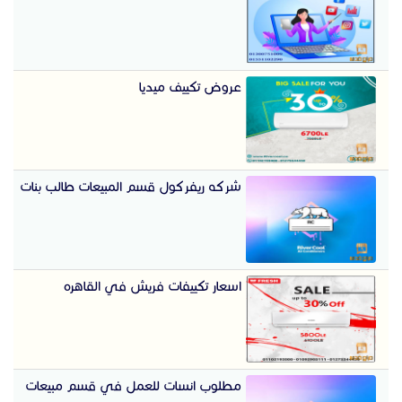
عروض تكييف ميديا
شركه ريفركول قسم المبيعات طالب بنات
اسعار تكييفات فريش في القاهره
مطلوب انسات للعمل في قسم مبيعات