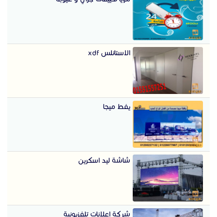
الاستانلس xdf
يفط ميجا
شاشة ليد اسكرين
شركة اعلانات تلفزيونية