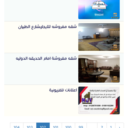
شقه مفروشه للايجاربشارع الطيران
شقه مفروشة امام الحديقه الدوليه
اعلانات تلفزيونية
104
103
102
101
100
99
...
2
1
‹