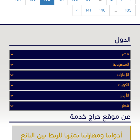
›
141
140
...
105
الدول
عن موقع حراج خدمة
أدواتنا ومهاراتنا تميّـزنا للربط بين البائع