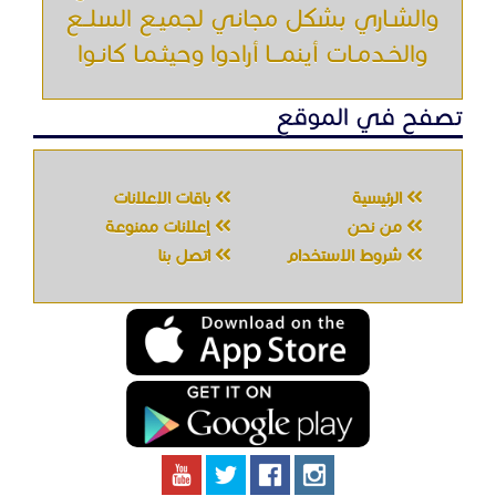
والشـاري بشكل مجاني لجميـع السلــع
والخـدمـات أينمـــا أرادوا وحيثـمـا كانـوا
تصفح في الموقع
الرئيسية
باقات الإعلانات
من نحن
إعلانات ممنوعة
شروط الاستخدام
اتصل بنا