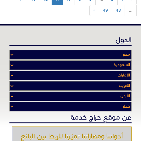
›
49
48
...
الدول
عن موقع حراج خدمة
أدواتنا ومهاراتنا تميّـزنا للربط بين البائع