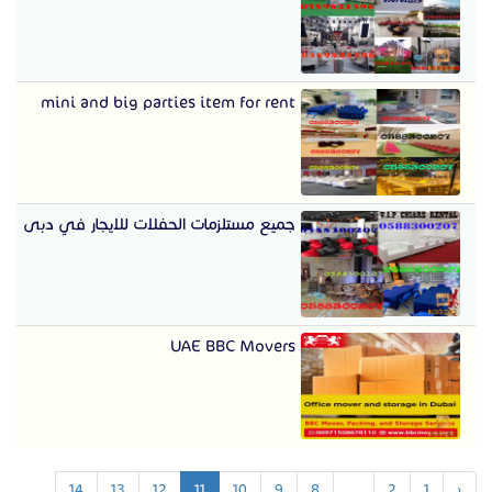
mini and big parties item for rent
جميع مستلزمات الحفلات للايجار في دبى
UAE BBC Movers
14
13
12
11
10
9
8
...
2
1
‹