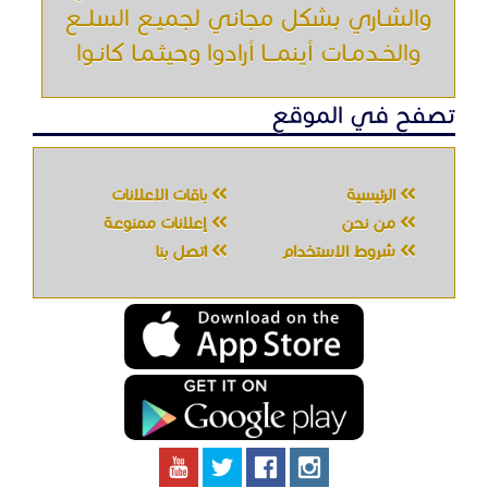
والشـاري بشكل مجاني لجميـع السلــع
والخـدمـات أينمـــا أرادوا وحيثـمـا كانـوا
تصفح في الموقع
الرئيسية
باقات الإعلانات
من نحن
إعلانات ممنوعة
شروط الاستخدام
اتصل بنا