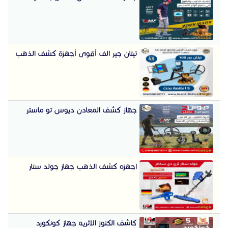
تيتان جير الف أقوى أجهزة كشف الذهب
جهاز كشف المعادن ديوس تو ماستر
اجهزه كشف الذهب جهاز جولد ستار
كاشف الكنوز الاثريه جهاز كونكورد