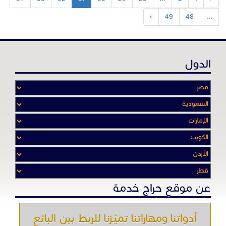
›
49
48
...
الدول
عن موقع حراج خدمة
أدواتنا ومهاراتنا تميّـزنا للربط بين البائع