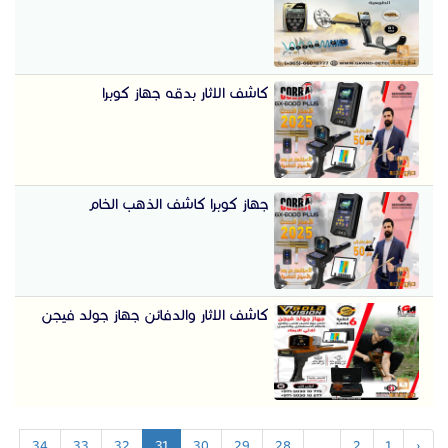
كاشف الاثار بدقه جهاز كوبرا
جهاز كوبرا كاشف الذهب الخام
كاشف الاثار والدفائن جهاز جولد فيجن
34
33
32
31
30
29
28
...
2
1
‹