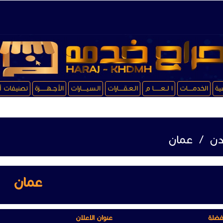
سية
الخدمـــــات
ا لــعـــــــا م
الـعـقـــــارات
الـسـيـــــارات
الأجــهـــــــزة
تصنيفات أ
ردن
/
عمان
عمان
فضلة
عنوان الاعلان