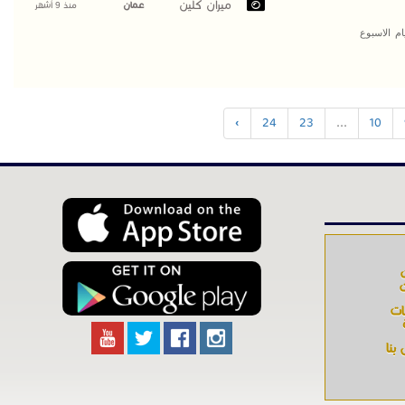
ميران كلين
عمان
منذ 9 أشهر
م الاسبوع
›
24
23
...
10
ت
ات
بنا