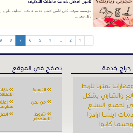
تأمين افضل خدمة عاملات التنظيف
مؤسسة سوفت كلين لتأمين افضل خدمة عاملات التنظيف طوال ايا
بأقل سعر ...
9
8
7
6
5
4
...
2
1
‹
حراج خدمة
تصفح في الموقع
مهاراتنا تميّـزنا للربط
الرئيسية
باقات
ائع والشـاري بشكل
الإعلانا
من نحن
إعلان
 لجميـع السلــع
ممنوعة
مـات أينمـــا أرادوا
شروط
اتصل 
الاستخدام
حيثـمـا كانـوا