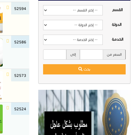
52594
القسم
الدولة
الخدمة
52586
السعر من
إلى
بحث
52573
52524