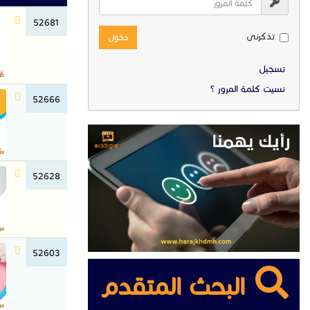
52681
تذكرنى
دخول
تسجيل
نسيت كلمة المرور ؟
52666
52628
52603
البحث المتقدم