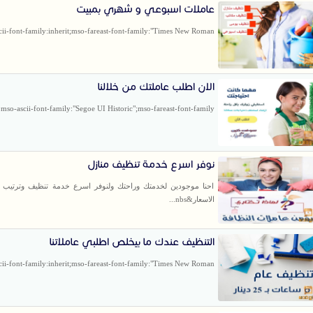
عاملات اسبوعي و شهري بمبيت
ii-font-family:inherit;mso-fareast-font-family:"Times New Roman...
الان اطلب عاملتك من خلالنا
mso-ascii-font-family:"Segoe UI Historic";mso-fareast-font-family...
نوفر اسرع خدمة تنظيف منازل
احنا موجودين لخدمتك وراحتك ولنوفر اسرع خدمة تنظيف وترتيب م
الاسعار&nbs...
التنظيف عندك ما بيخلص اطلبي عاملاتنا
ii-font-family:inherit;mso-fareast-font-family:"Times New Roman...