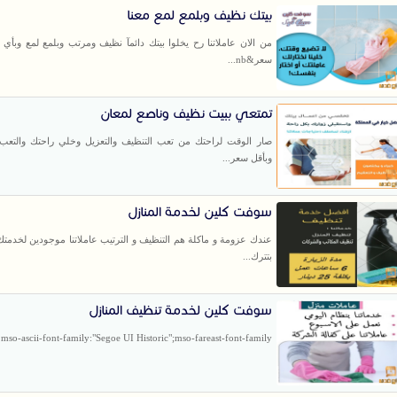
بيتك نظيف وبلمع لمع معنا
من الان عاملاتنا رح يخلوا بيتك دائمآ نظيف ومرتب وبلمع لمع وبأي
سعر&nb...
تمتعي ببيت نظيف وناصع لمعان
صار الوقت لراحتك من تعب التنظيف والتعزيل وخلي راحتك والتعب ع
وبأقل سعر...
سوفت كلين لخدمة المنازل
عندك عزومة و ماكلة هم التنظيف و الترتيب عاملاتنا موجودين لخدمت
بتترك...
سوفت كلين لخدمة تنظيف المنازل
mso-ascii-font-family:"Segoe UI Historic";mso-fareast-font-family...