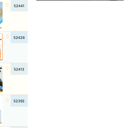
52441
52426
52413
52392