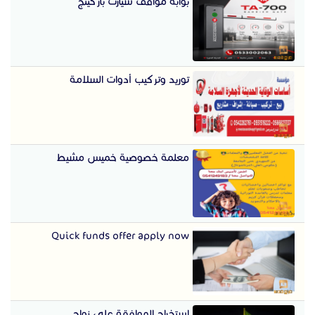
بوابة مواقف سيارت باركينج
توريد وتركيب أدوات السلامة
معلمة خصوصية خميس مشيط
Quick funds offer apply now
استخراج الموافقة على زواج