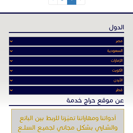
الدول
عن موقع حراج خدمة
أدواتنا ومهاراتنا تميّـزنا للربط بين البائع
والشـاري بشكل مجاني لجميـع السلــع