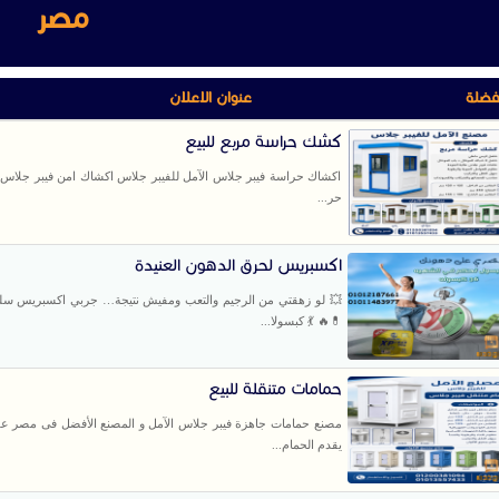
مصر
فضلة
عنوان الاعلان
كشك حراسة مربع للبيع
اكشاك حراسة فيبر جلاس الآمل للفيبر جلاس اكشاك امن فيبر جلاس 
حر...
اكسبريس لحرق الدهون العنيدة
💥 لو زهقتي من الرجيم والتعب ومفيش نتيجة… جربي اكسبريس سلي
💊🔥 💃 كبسولا...
حمامات متنقلة للبيع
مصنع حمامات جاهزة فيبر جلاس الآمل و المصنع الأفضل فى مصر عل
يقدم الحمام...