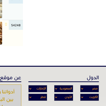
54248
الدول
عن موقع 
أدواتنا و
بين الب