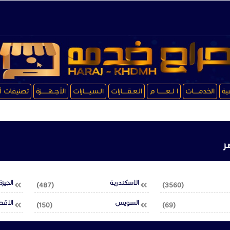
سية
الخدمـــــات
ا لــعـــــــا م
الـعـقـــــارات
الـسـيـــــارات
الأجــهـــــــزة
تصنيفات أ
الاسكندرية
الجيزة
(487)
(3560)
السويس
الاقص
(150)
(69)