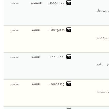
Alfashop3977
الاسكندرية
منذ شهر
ل بقى سهل
AlAmal Fiberglass
القاهرة
منذ شهر
ربع فايبر
compact nour hpl
القاهرة
منذ شهر
ع ناجح
viaananaseg
القاهرة
منذ شهر
ن وممارسة