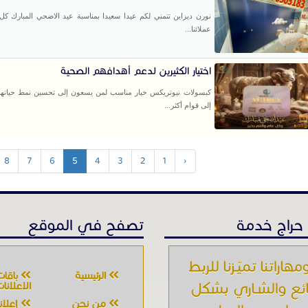
نورن ديزاين تتمني لكم عيدا سعيدا بمناسبة عيد الاضحي المبارك كل
عملائنا...
اختيار الكثيرين لدعم أهدافهم الصحية
كبسولات نيوتريكس خيار مناسب لمن يسعون إلى تحسين نمط حياته
إلى قوام أكثر...
8
7
6
5
4
3
2
1
‹
حراج خدمة
تصفح في الموقع
مهاراتنا تميّـزنا للربط
الرئيسية
باقات
ائع والشـاري بشكل
الإعلانا
من نحن
إعلان