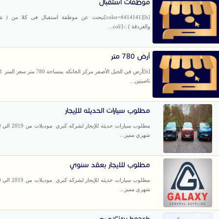
موظفات استقبال
[b][color=#414141]نبحث عن موظفة استقبال فى كلا من 
والغردقة ) :-[/col...
أرض 780 متر
ناصيتين...
مطلوب سيارات الحديثه للإيجار
شهري مميز...
مطلوب للايجار بعقد سنوي
شهري مميز...
City beachنويبع