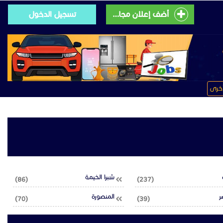
أضف إعلان مجانى
تسجيل الدخول
خرى
شبرا الخيمة
(86)
(237)
ر
المنصورة
(70)
(39)