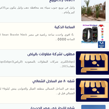
واتيل في نو
كبير وأمام...
الساعة الذكية
الساعة ⌚⌚⌚⌚...
مطلوب لشركة مقاولات بالرياض
دفعات2015...
شقه ٨٠ متر الساحل الشمالي
شقه في السا
الشمالي قبل ق...
شقه للإيجار في مصر الجديدة