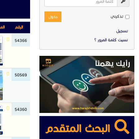
تذكرنى
دخول
الرقم
الم
تسجيل
نسيت كلمة المرور ؟
54366
50569
54360
البحث المتقدم