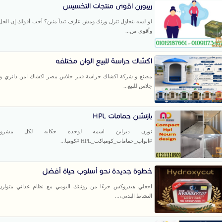
ريبورن اقوى منتجات التخسيس
لو لسه بتحاول تنزل وزنك ومش عارف تبدأ منين؟ أحب أقولك إن الح
وأقوى من...
اكشاك حراسة للبيع الوان مختلفه
مصنع و شركة اكشاك حراسة فيبر جلاس مصر اكشاك امن دائري و م
جلاس للبيع...
بارتشن حمامات HPL
نورن ديزاين اسمه لوحده حكايه لكل مشرو
#ابواب_حمامات_كومباكت_HPL #كومبا...
خطوة جديدة نحو أسلوب حياة أفضل
اجعلي هيدروكس جزءًا من روتينك اليومي مع نظام غذائي متواز
النشاط البدني،...