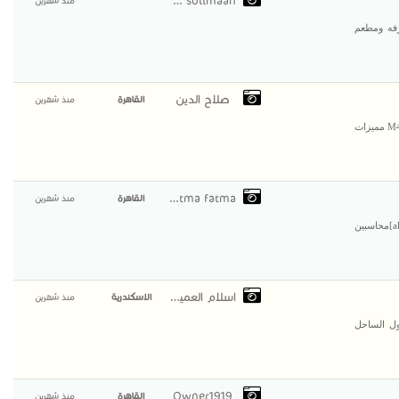
Body solimaan
منذ شهرين
يبع جنوب سيناء بعد محافظة دهب واتيل يتكون من50غرفه ومطعم
صلاح الدين
القاهرة
منذ شهرين
💪 اقوي واحدث ساعة رياضية في مصر M4 Smart Bracelet Watch مميزات
fatma fatma
القاهرة
منذ شهرين
[align]لكبرى شركات المقاولات بالسعوديه (الرياض)[/align][align]محاسبين
اسلام العميري
الاسكندرية
منذ شهرين
حل الشمالي منطقه الفيلل والجولدن بيتش كيلو٢٥ اول الساحل
Owner1919
القاهرة
منذ شهرين