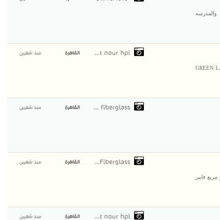
والمدرسه
compact nour hpl
القاهرة
منذ شهرين
 كومباكت HPL صينى SUN FUL هندى GREEN LAAM
elekhlas fiberglass
القاهرة
منذ شهرين
AlAmal Fiberglass
القاهرة
منذ شهرين
ربع فايبر
compact nour hpl
القاهرة
منذ شهرين