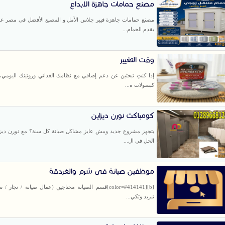
مصنع حمامات جاهزة الابداع
مصنع حمامات جاهزة فيبر جلاس الآمل و المصنع الأفضل فى مصر عل
يقدم الحمام...
وقت التغيير
إذا كنتِ تبحثين عن دعم إضافي مع نظامك الغذائي وروتينك اليومي،
كبسولات ه...
كومباكت نورن ديزاين
بتجهز مشروع جديد ومش عايز مشاكل صيانة كل سنة؟ مع نورن ديزا
الحل في ال...
موظفين صيانة فى شرم والغردقة
[b][color=#414141]قسم الصيانة محتاجين (عمال صيانة / نجار 
تبريد وتكي...