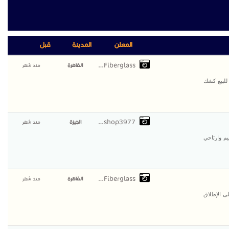
المعلن
المدينة
قبل
AlAmal Fiberglass
القاهرة
منذ شهر
للبيع كشك
Alfashop3977
الجيزة
منذ شهر
م وارتاحي
AlAmal Fiberglass
القاهرة
منذ شهر
ى الإطلاق