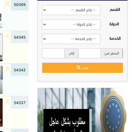
50369
القسم
الدولة
54345
الخدمة
السعر من
إلى
بحث
54342
54337