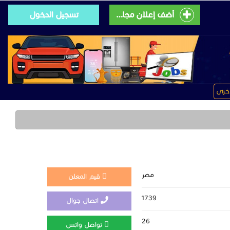
أضف إعلان مجانى
تسجيل الدخول
خرى
مصر
قيم المعلن
1739
اتصال جوال
26
تواصل واتس