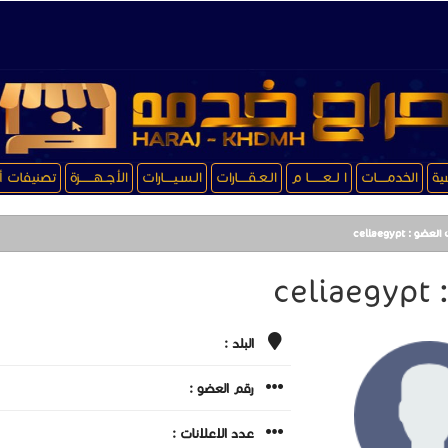
سية
الخدمـــــات
ا لــعـــــــا م
الـعـقـــــارات
الـسـيـــــارات
الأجــهـــــــزة
تصنيفات أ
ضو : celiaegypt
cel
البلد :
رقم العضو :
عدد الاعلانات :