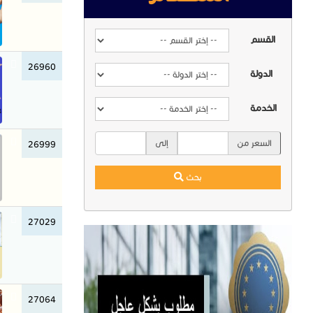
القسم
26960
الدولة
الخدمة
السعر من
إلى
26999
بحث
27029
27064