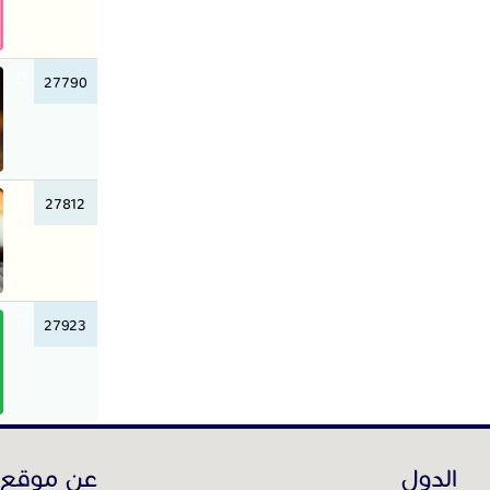
27790
27812
27923
الدول
عن موقع 