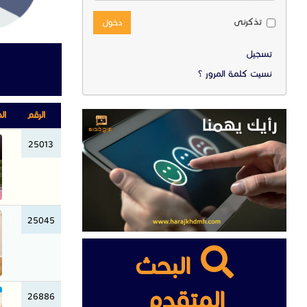
تذكرنى
دخول
تسجيل
نسيت كلمة المرور ؟
الرقم
ال
25013
25045
البحث
المتقدم
26886