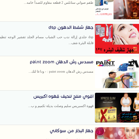
طقم صواني ستانلس 2 قطعه مقاوم للصدأ خامه...
جهاز شفط الدهون dsp
dsp جلدي إزالة ندب حب الشباب مسام الجلد تقشير الوجه تنظي
قابلة البثرة شف...
مسدس رش الدهان paint zoom
مسدس رش الدهان paint zoom : - وداعا لتك...
اقوي منتج تنحيف قهوه اكبريس
قهوة اكسبريس سليم وصلت بديلة تكميم و ب...
جهاز البخار من سوكاني