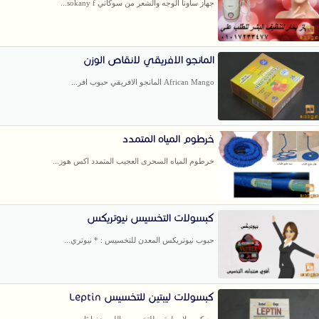
جهاز ساونا الوجه والشعر من سوكاني sokany f...
المانجو الافريقي لانقاص الوزن
African Mango المانجو الافريقي حبوب افر...
خرطوم المياه المتمدد
خرطوم المياه السحرى العجيب المتمدد اكس هوز...
كبسولات التخسيس نيوتريكس
حبوب نيوتريكس المعدن للتخسيس : * نيوتري...
كبسولات ليبتين للتخسيس Leptin
مع كبسولات ليبتين للتخسيس اللي وزنها ثاب...