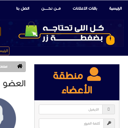
الرئيسية
باقات الإعلانات
مـــن نـحـــــــن
اتصل بنا
الرئي
اعلانات الع
منطقة
العضو : iaegypt
الأعضاء