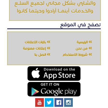
والشـاري بشكل مجاني لجميـع السلــع
والخـدمـات أينمـــا أرادوا وحيثـمـا كانـوا
تصفح في الموقع
الرئيسية
باقات الإعلانات
من نحن
إعلانات ممنوعة
شروط الاستخدام
اتصل بنا