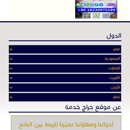
الدول
عن موقع حراج خدمة
أدواتنا ومهاراتنا تميّـزنا للربط بين البائع