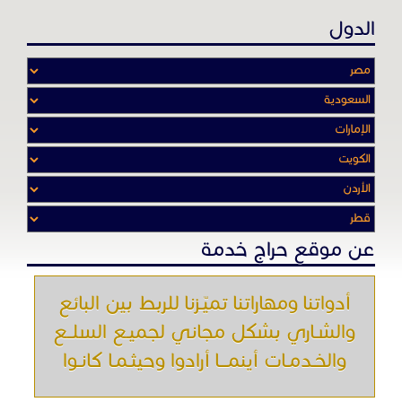
الدول
عن موقع حراج خدمة
أدواتنا ومهاراتنا تميّـزنا للربط بين البائع
والشـاري بشكل مجاني لجميـع السلــع
والخـدمـات أينمـــا أرادوا وحيثـمـا كانـوا