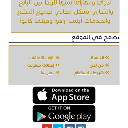
أدواتنا ومهاراتنا تميّـزنا للربط بين البائع
والشـاري بشكل مجاني لجميـع السلــع
والخـدمـات أينمـــا أرادوا وحيثـمـا كانـوا
تصفح في الموقع
الرئيسية
باقات الإعلانات
من نحن
إعلانات ممنوعة
شروط الاستخدام
اتصل بنا