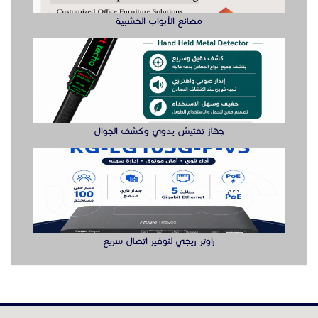
الدول
عن موقع حراج خدمة
أدواتنا ومهاراتنا تميّـزنا للربط بين البائع