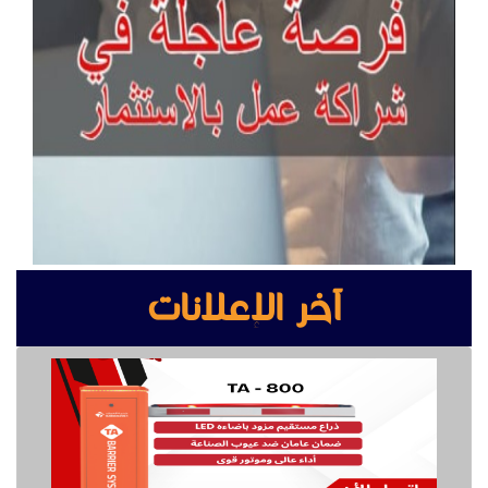
بوابه مواقف السيارات بوابة دخول وخروج
صيانة التلفزيةن والصوتيات
مقوي شبكة واي فاي