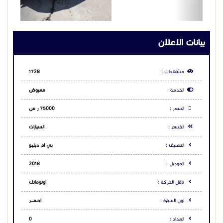
ناقل الحركة :
اوتوماتك
لون السيارة :
احــمـــــر
العداد :
0
الحالة :
مستعمل
0
أعجبنى
0
لا يعجبنى
إضافة للمفضلة
Toggle Dropdown
تبليغ
مشاركة الاعلان