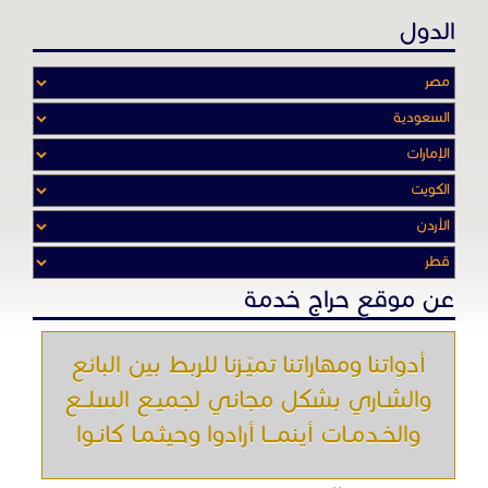
والشـاري بشكل مجاني لجميـع السلــع
والخـدمـات أينمـــا أرادوا وحيثـمـا كانـوا
تصفح في الموقع
الرئيسية
باقات الإعلانات
من نحن
إعلانات ممنوعة
شروط الاستخدام
اتصل بنا