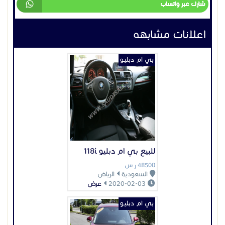
2020-02-03
عرض
بي ام دبليـو
2018 Lexus RX 350 Full
السعر غير محدد
السعودية
لا يوجد
2020-08-08
عرض
بي ام دبليـو