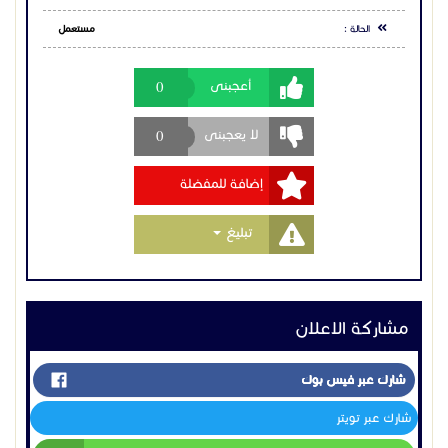
شارك عبر فيس بوك
شارك عبر تويتر
شارك عبر واتساب
اعلانات مشابهه
بي ام دبليـو
للبيع بي ام دبليو 118i
48500 ر س
السعودية
الرياض