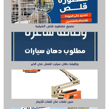
سيزر لفتات مان لفتات للايجار
تصنيع صناديق وهياكل سيارات الشرقية
ابواب حديد ليزر او مشغول الشرقيه