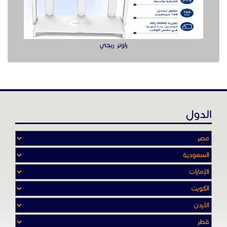
راوتر ريجي
الدول