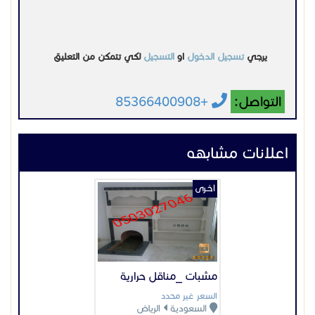
يرجي
تسجيل الدخول
او
التسجيل
لكي تتمكن من التعليق
التواصل:
+85366400908
اعلانات مشابهه
اخـرى
مشبات _مناقل حرارية
السعر غير محدد
السعودية
الرياض