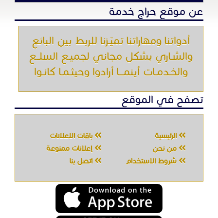
عن موقع حراج خدمة
أدواتنا ومهاراتنا تميّـزنا للربط بين البائع
والشـاري بشكل مجاني لجميـع السلــع
والخـدمـات أينمـــا أرادوا وحيثـمـا كانـوا
تصفح في الموقع
الرئيسية
باقات الإعلانات
من نحن
إعلانات ممنوعة
شروط الاستخدام
اتصل بنا