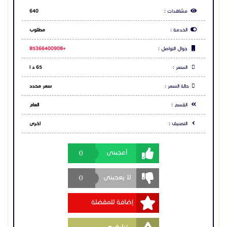
مشاهدات :
640
الخدمة :
مطلوب
جوال التواصل :
+85366400908
السعر :
65 د ا
حالة السعر :
سعر محدد
القسم :
العام
التصنيف :
اخـرى
0
أعجبنى
0
لا يعجبنى
إضافة للمفضلة
Toggle Dropdown
تبليغ