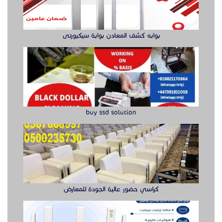
بوابه كشف المعادن بوابة سيكيورتى
buy ssd solution
كراسي حضور عالية الجودة للمعارض