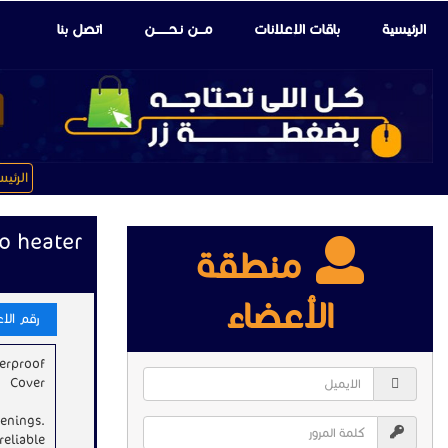
الرئيسية
باقات الإعلانات
مـــن نـحـــــــن
اتصل بنا
الرئي
io heater
منطقة
الأعضاء
رقم الاعلا
erproof
Cover
venings.
reliable