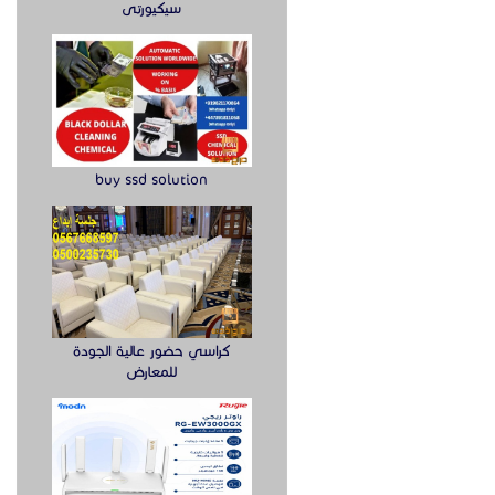
سيكيورتى
buy ssd solution
كراسي حضور عالية الجودة
للمعارض