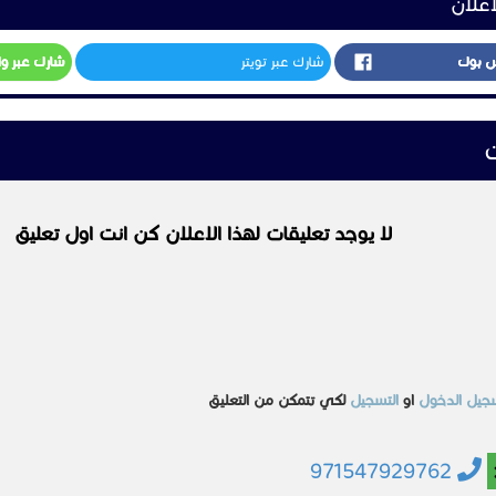
اعلان
س بوك
شارك عبر تويتر
شارك عبر و
ت
لا يوجد تعليقات لهذا الاعلان كن انت اول تعليق
جيل الدخول
او
التسجيل
لكي تتمكن من التعليق
971547929762