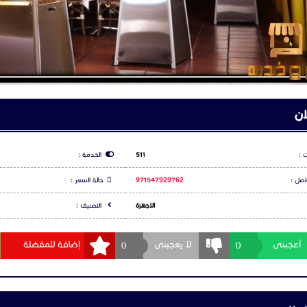
ان
 :
511
الخدمة :
اصل :
971547929762
حالة السعر :
الاجهزة
التصنيف :
0
0
أعجبنى
لا يعجبنى
إضافة للمفضلة