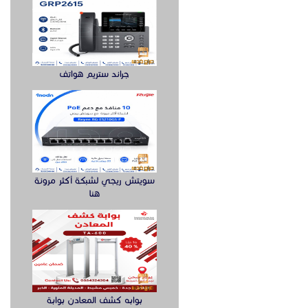
جراند ستريم هواتف
سويتش ريجي لشبكة أكثر مرونة
هنا
بوابه كشف المعادن بوابة