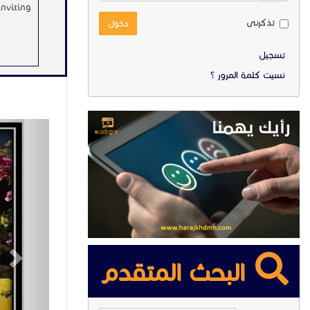
nviting.
تذكرنى
دخول
تسجيل
نسيت كلمة المرور ؟
ext
البحث المتقدم