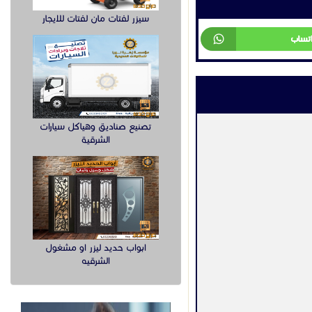
سيزر لفتات مان لفتات للايجار
اتساب
تصنيع صناديق وهياكل سيارات
الشرقية
ابواب حديد ليزر او مشغول
الشرقيه