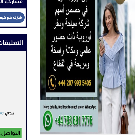
مشاركة ال
شارك عبر في
التعليقا
يرجي
تس
التواصل: