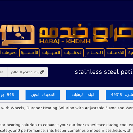
سية
الخدمـــــات
ا لــعـــــــا م
الـعـقـــــارات
الـسـيـــــارات
الأجــهـــــــزة
تصنيفات أ
stainless steel pat
رابط مختصر للإعلان
ن: 49315
البلد: الإمارات
المدينة: العين
546 يوم
 with Wheels, Outdoor Heating Solution with Adjustable Flame and Wat
door heating solution to enhance your outdoor experience during cool e
 safety, and performance, this heater combines a modern aesthetic with 