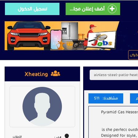
أضف إعلان مجانى
تسجيل الدخول
خرى
Xheating
مشاهدة: 511
Pyramid Gas Heater
is the perfect out
Designed for style,
الإمارات
البلد :