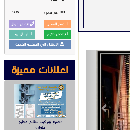
5745
رقم العضو :
قيم المعلن
اتصال جوال
تواصل واتس
ارسال بريد
الانتقال الي الصفحة الخاصة
Previous
اعلانات مميزة
تصنيع وتركيب سلالم مخارج
طوارئ