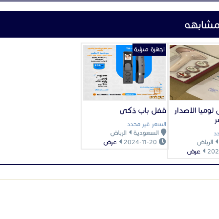
مشابهه
اجهزة منزلية
 لوميا الاصدار
قفل باب ذكى
ر
السعر غير محدد
السعودية
الرياض
د
الرياض
2024-11-20
عرض
عرض