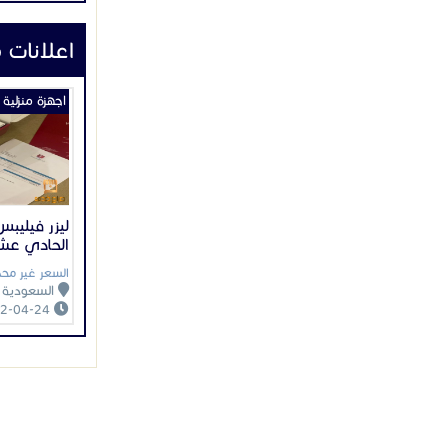
اعلانات 
اجهزة منزلية
ليزر فيليبس
الحادي عش
السعر غير محد
السعودية
2022-04-24