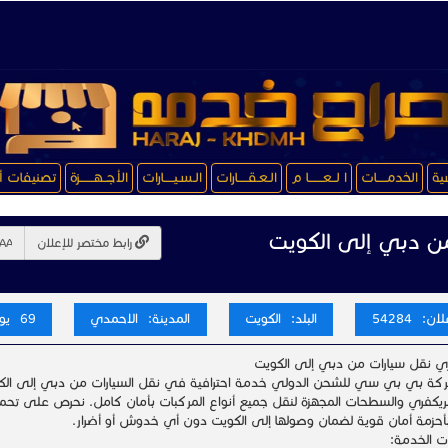
سية
الخدمـــــات
ا لــعـــــــا م
الـعـقـــــارات
الـسـيـــــارات
الأجــهـــــــزة
تصنيفات أ
ن دبي إلى الكويت
رابط مختصر للإعلان
ن: 54284
البلد: الكويت
المدينة: الاحمدي
69 يوم
ي نقل سيارات من دبي إلى الكويت
كة بي بي سي للشحن الدولي خدمة احترافية في نقل السيارات من دبي إلى الك
لريكفري والسطحات المجهزة لنقل جميع أنواع المركبات بأمان كامل. نحرص على تحميل
 بأحزمة أمان قوية لضمان وصولها إلى الكويت دون أي خدوش أو أضرار.
ت الخدمة: