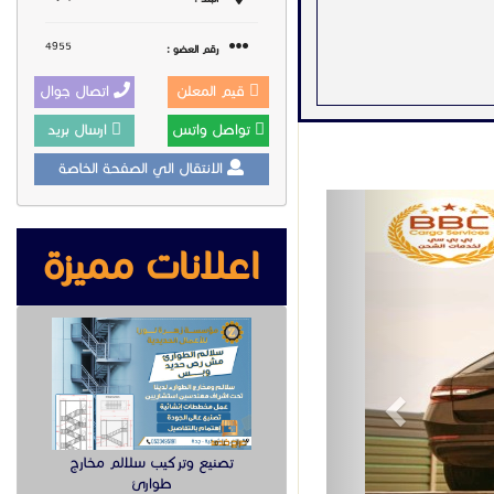
4955
رقم العضو :
قيم المعلن
اتصال جوال
 لك خدمة سريعة وآمنة
تواصل واتس
ارسال بريد
الانتقال الي الصفحة الخاصة
Previous
اعلانات مميزة
تصنيع وتركيب سلالم مخارج
طوارئ