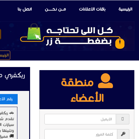
الرئيسية
باقات الإعلانات
مـــن نـحـــــــن
اتصل بنا
الرئي
ريكفري م
منطقة
الأعضاء
رقم الاعلا
🚗 ريكفر
تقدم شر
سيارات ا
وتثبيتها
🚚 مميزا