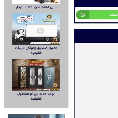
سيزر لفتات مان لفتات للايجار
اتساب
تصنيع صناديق وهياكل سيارات
الشرقية
ابواب حديد ليزر او مشغول
الشرقيه