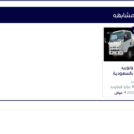
مشابهه
توريد
بالسعودية
د
مكة المكرمة
عرض