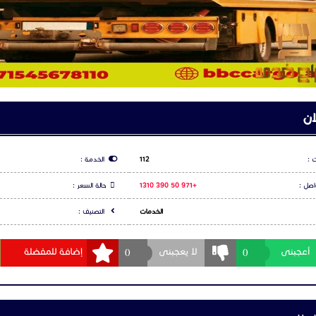
ان
 :
112
الخدمة :
اصل :
+971 50 390 1310
حالة السعر :
الخدمات
التصنيف :
0
0
أعجبنى
لا يعجبنى
إضافة للمفضلة