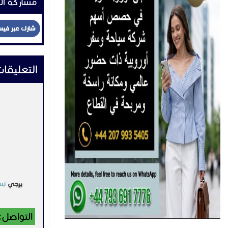
مشاركة ال
شارك عبر في
التعليقا
يرجي
تس
التواصل: