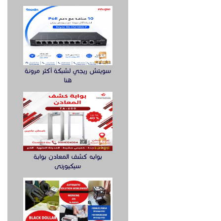
سويتش ريجي لشبكة أكثر مرونة
هنا
بوابه كشف المعادن بوابة
سيكيورتى