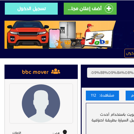
أضف إعلان مجانى
تسجيل الدخول
خرى
bbc mover
مشاهدة: 112
ويت باستخدام أحدث
 السيارة بطريقة احترافية
الإمارات
البلد :