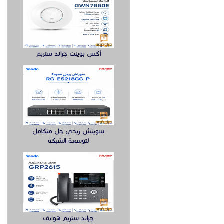
أكس بوينت جراند ستريم
سويتش ريجي حل متكامل
لتوسعة الشبكة
جراند ستريم هواتف