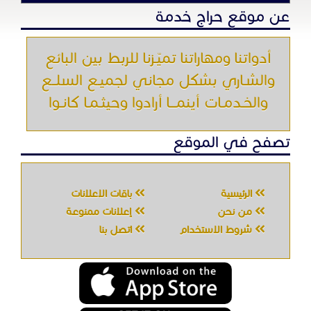
عن موقع حراج خدمة
أدواتنا ومهاراتنا تميّـزنا للربط بين البائع
والشـاري بشكل مجاني لجميـع السلــع
والخـدمـات أينمـــا أرادوا وحيثـمـا كانـوا
تصفح في الموقع
الرئيسية
باقات الإعلانات
من نحن
إعلانات ممنوعة
شروط الاستخدام
اتصل بنا