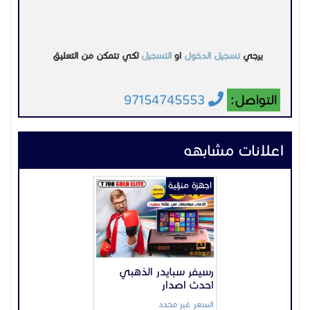
يرجي
تسجيل الدخول
او
التسجيل
لكي تتمكن من التعليق
التواصل:
97154745553
اعلانات مشابهه
اجهزة منزلية
رسيفر سبايدر الذهبي
احدث اصدار
السعر غير محدد