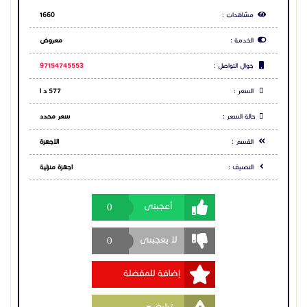
مشاهدات :
1660
الخدمة :
معروض
جوال التواصل :
97154745553
السعر :
577 د ا
حالة السعر :
سعر محدد
القسم :
الاجهزة
التصنيف :
اجهزة منزلية
0
أعجبنى
0
لا يعجبنى
إضافة للمفضلة
Toggle Dropdown
تبليغ