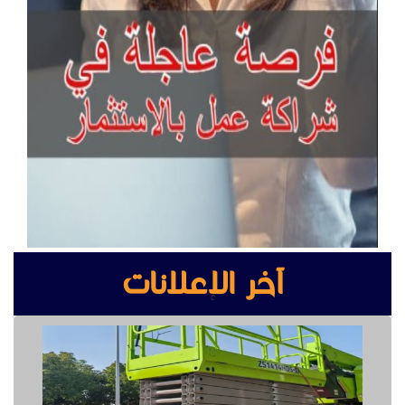
آخر الإعلانات
سيزر لفت للايجار رافعه مقصيه
أكس بوينت جراند ستريم