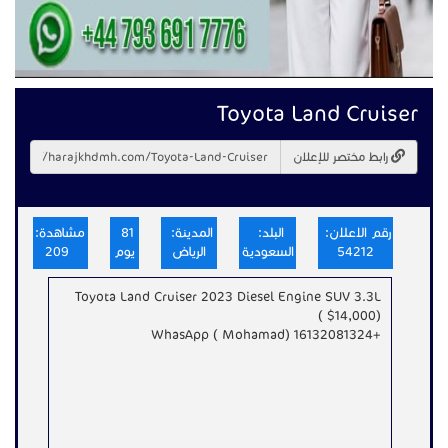
Toyota Land Cruiser
رابط مختصر للإعلان
رقم الاعلان:
البلد:
المدينة:
81
مشاهدة:
54212
السعودية
الرياض
يوم
209
Toyota Land Cruiser 2023 Diesel Engine SUV 3.3L
($14,000 )
+16132081324 WhasApp ( Mohamad)