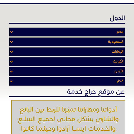
عن موقع حراج خدمة
أدواتنا ومهاراتنا تميّـزنا للربط بين البائع
والشـاري بشكل مجاني لجميـع السلــع
والخـدمـات أينمـــا أرادوا وحيثـمـا كانـوا
تصفح في الموقع
الرئيسية
باقات الإعلانات
من نحن
إعلانات ممنوعة
شروط الاستخدام
اتصل بنا