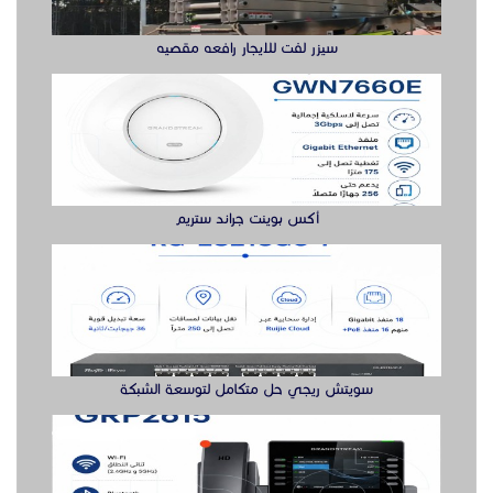
سويتش ريجي حل متكامل لتوسعة الشبكة
جراند ستريم هواتف
سويتش ريجي لشبكة أكثر مرونة هنا