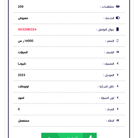
الموديل :
2023
ناقل الحركة :
اوتوماتك
لون السيارة :
اسود
العداد :
0
الحالة :
مستعمل
0
أعجبنى
0
لا يعجبنى
إضافة للمفضلة
Toggle Dropdown
تبليغ
مشاركة الاعلان