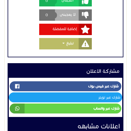
شارك عبر فيس بوك
شارك عبر تويتر
شارك عبر واتساب
اعلانات مشابهه
تـايــوتـــــا
تويوتا كامري للبيع في
عنيزة
45000 ر س
السعودية
القصيم