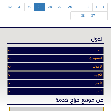
32
31
30
29
28
27
26
...
2
1
‹
›
38
37
...
الدول
عن موقع حراج خدمة