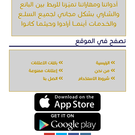
أدواتنا ومهاراتنا تميّـزنا للربط بين البائع
والشـاري بشكل مجاني لجميـع السلــع
والخـدمـات أينمـــا أرادوا وحيثـمـا كانـوا
تصفح في الموقع
الرئيسية
باقات الإعلانات
من نحن
إعلانات ممنوعة
شروط الاستخدام
اتصل بنا