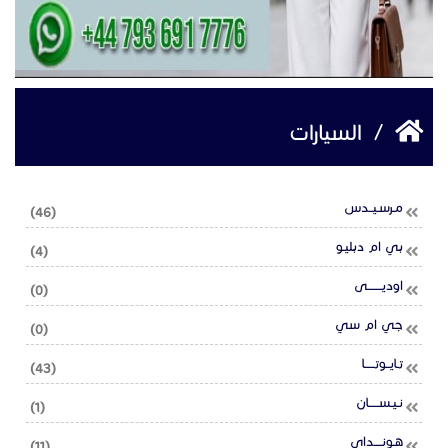
/
السيارات
مـرسـيــدس
(46)
بي ام دبليـو
(4)
اوديـــــــى
(0)
جي ام سي
(0)
تـايــوتـــــا
(43)
نـيـســـــان
(1)
هـونــــداي
(11)