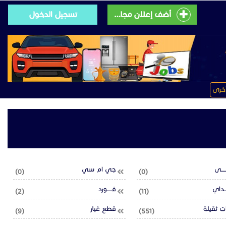
أضف إعلان مجانى
تسجيل الدخول
خرى
ــــى
جي ام سي
(0)
(0)
ــداي
فـــــورد
(2)
(11)
 ثقيلة
قطع غيار
(9)
(551)