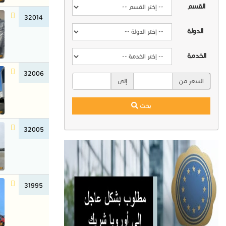
القسم
32014
الدولة
الخدمة
32006
السعر من
إلى
بحث
32005
31995