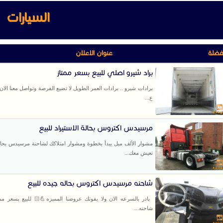
السيارات
فضلة
عنوان الاعلان
براد شيرو اصلي للبيع بسعر ممتاز
برادات شيرو .. برادات العمر الطويل لا تضيع الفرصة وتواصل معنا الان
ع...
مرسيدس اكتروس بحالة الاستيراد للبيع
مشوار الألف ميل يبدأ بخطوة ومشوار امتلاكك لشاحنة مرسيدس بحا
تعيش معك...
شاحنه مرسيدس اكتروس بحاله جيده للبيع
بادر بالسرعه الان ولا يفوتك عروضنا المميزه💪🏻 للبيع بسعر ممي
شاحنه...