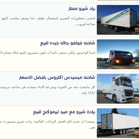
براد شيرو ممتاز
لمحبي مقطورات الشيرو باستعمال نظيف جدا وسعر مناسب للبيع ب
صناعة أوروب...
شاحنه فولفو بحاله جيده للبيع
لسنا الوحيدون ولكن نسعي دائما أن نكون متميزون للبيع بحاله ممتازه👌
شاحنه مرسيدس اكتروس بافضل الاسعار
كل ماتبحث عنه من الجودة وسرعة الاداء ستجده فى شاحنه مرسي
1842 mp...
برادة شيرو مع مبرد ثيرموكنج للبيع
يسعدنا ان نقدم لكم افضل البرادات العالمية براده شيرو مستورده من
تعم...