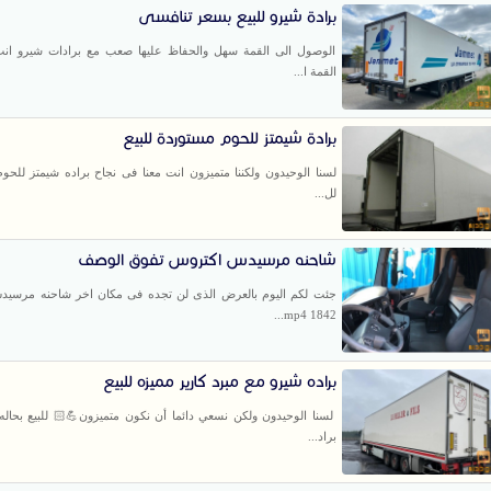
برادة شيرو للبيع بسعر تنافسى
الوصول الى القمة سهل والحفاظ عليها صعب مع برادات شيرو انت
القمة ا...
برادة شيمتز للحوم مستوردة للبيع
لسنا الوحيدون ولكننا متميزون انت معنا فى نجاح براده شيمتز للحو
لل...
شاحنه مرسيدس اكتروس تفوق الوصف
جئت لكم اليوم بالعرض الذى لن تجده فى مكان اخر شاحنه مرسي
1842 mp4...
براده شيرو مع مبرد كارير مميزه للبيع
لسنا الوحيدون ولكن نسعي دائما أن نكون متميزون💪🏻 للبيع بحاله 
براد...