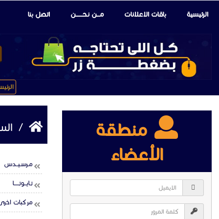
الرئيسية
باقات الإعلانات
مـــن نـحـــــــن
اتصل بنا
الرئي
منطقة
/
السي
الأعضاء
مـرسـيــدس
تـايــوتـــــا
مركبات اخرى