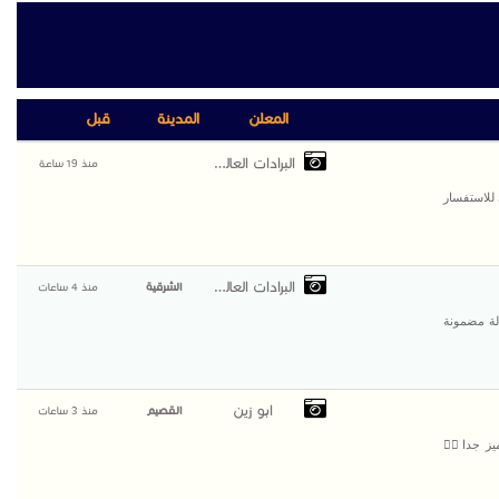
المعلن
المدينة
قبل
البرادات العالمية
منذ 19 ساعة
 للاستفسار
البرادات العالمية
الشرقية
منذ 4 ساعات
لة مضمونة
ابو زين
القصيم
منذ 3 ساعات
ز جدا👌🏻