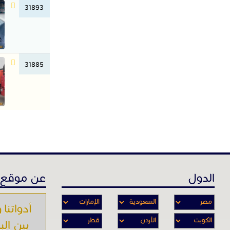
31893
31885
الدول
عن موقع 
أدواتنا و
بين الب