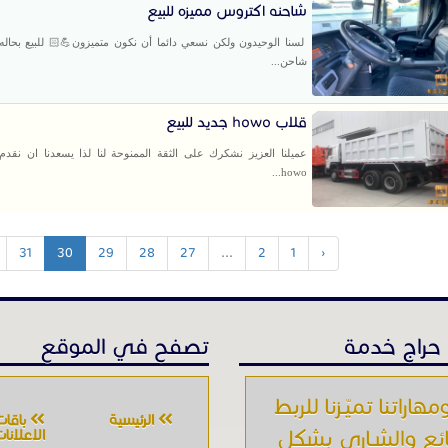
شاحنه اكتروس مميزه للبيع
لسنا الوحيدون ولكن نسعي دائما أن نكون متميزون💪🏻 للبيع بحاله 
شاحن...
قلاب howo جديد للبيع
عميلنا العزيز نشكرك على الثقة الممنوحة لنا لذا يسعدنا ان نقدم
howo...
31
30
29
28
27
...
2
1
‹
حراج خدمة
تصفح في الموقع
مهاراتنا تميّـزنا للربط
الرئيسية
باقات
ائع والشـاري بشكل
الإعلانا