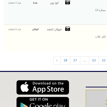
ابو زين
جدة
منذ 3 ساعات
ممتازه👌🏻
مروان احمد
الرياض
منذ 9 ساعات
 لكم قلاب
›
38
37
...
33
32
ت