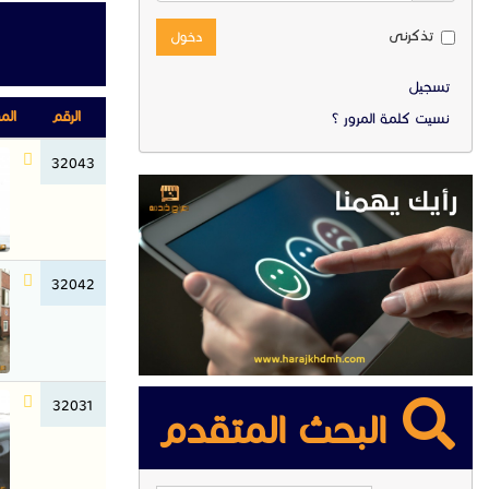
تذكرنى
دخول
تسجيل
الرقم
الم
نسيت كلمة المرور ؟
32043
32042
32031
البحث المتقدم