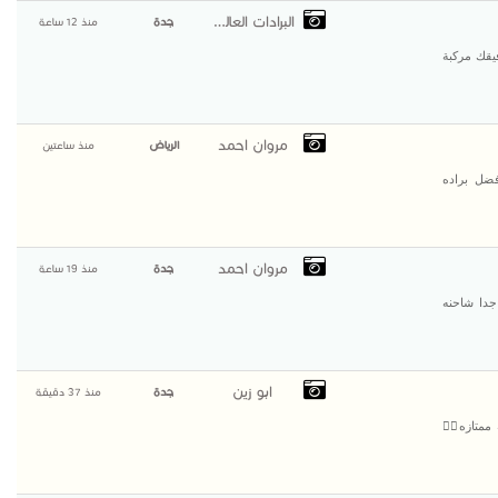
البرادات العالمية
جدة
منذ 12 ساعة
يقك مركبة
مروان احمد
الرياض
منذ ساعتين
ضل براده
مروان احمد
جدة
منذ 19 ساعة
جدا شاحنه
ابو زين
جدة
منذ 37 دقيقة
ممتازه👌🏻