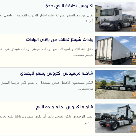
اكتروس نظيفة للبيع بجدة
يقال من يبغ السفر بسرعة عليه اجتياز الدروب القديمة .. واجعل رف
أصيلة...
برادات شيمتز تختلف عن باقى البرادات
حقق اهدافك وطموحاتك مع برادات شيمتز برادات شيمتز هى الاف
شيمتز مست...
شاحنه مرسيدس اكتروس بسعر لايصدق
لانكم تستحقون الافضل فنحن يسعدنا ان نقدم لكم عرضنا المميز 
مرسيدس...
شاحنه اكتروس بحاله جيده للبيع
لسنا الوحيدون ولكن نسعي دائما أن نكون متميزون💪🏻 للبيع بحاله 
شاحن...