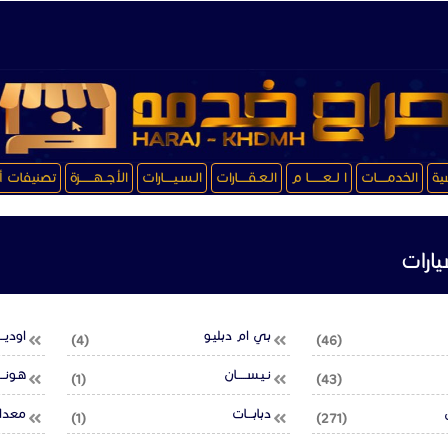
سية
الخدمـــــات
ا لــعـــــــا م
الـعـقـــــارات
الـسـيـــــارات
الأجــهـــــــزة
تصنيفات أ
ارات
بي ام دبليـو
اوديـــ
(4)
(46)
نـيـســـــان
هـونــ
(1)
(43)
دبابـــات
معدات
(1)
(271)