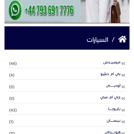
/
السيارات
مـرسـيــدس
(46)
بي ام دبليـو
(4)
اوديـــــــى
(0)
جي ام سي
(0)
تـايــوتـــــا
(43)
نـيـســـــان
(1)
هـونــــداي
(11)