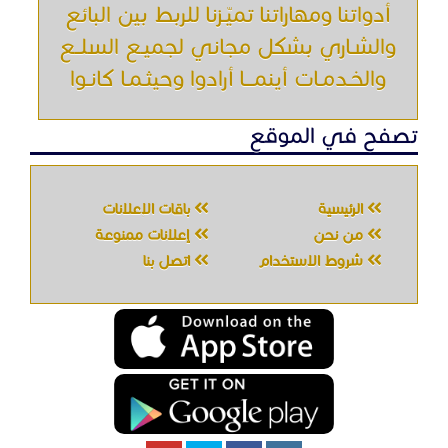
أدواتنا ومهاراتنا تميّـزنا للربط بين البائع
والشـاري بشكل مجاني لجميـع السلــع
والخـدمـات أينمـــا أرادوا وحيثـمـا كانـوا
تصفح في الموقع
الرئيسية
باقات الإعلانات
من نحن
إعلانات ممنوعة
شروط الاستخدام
اتصل بنا