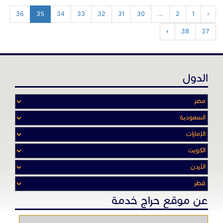
36
35
34
33
32
31
30
...
2
1
‹
›
38
37
الدول
عن موقع حراج خدمة