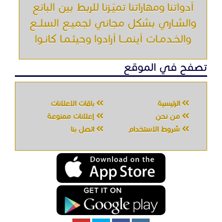
أدواتنا ومهاراتنا تميّـزنا للربط بين البائع
والشـاري بشكل مجاني لجميـع السلــع
والخـدمـات أينمـــا أرادوا وحيثـمـا كانـوا
تصفح في الموقع
الرئيسية
باقات الإعلانات
من نحن
إعلانات ممنوعة
شروط الاستخدام
اتصل بنا