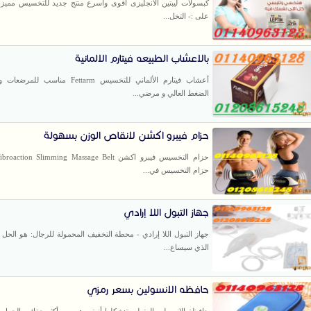
كبسولات ليبتين الانجليزى أقوى واسرع منتج جديد للتخسيس مميزات
على :- التخل...
بالاعشاب الطبيعه فيتارم الالمانية
أعشاب فيتارم الألماني للتخسيس Fettarm مناسب
الضغط العالي و مرضي...
حزام فيبرو اكشن لانقاص الوزن بسهولة
حزام التخسيس في...
جهاز التبول اللا إرادي
جهاز التبول اللا إرادي - محطة التخفيف المحمولة للرجال: هو الحل
الذي سيساع...
حافظه الانسولين بسعر رمزي
حافظة الانسولين المتطورة:شكلها أنيق وهي من أكثر حقائب الحمل ا