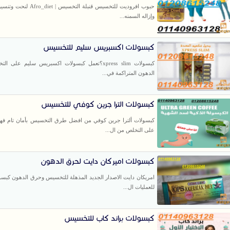
حبوب افروديت للتخسيس قنبلة التخسيس | iet
وإزاله السمنه...
كبسولات اكسبريس سليم للتخسيس
كبسولات xpress slim؟تعمل كبسولات اكسبريس سليم على 
الدهون المتراكمة في...
كبسولات الترا جرين كوفي للتخسيس
كبسولات ألترا جرين كوفي من افضل طرق التخسيس بأمان تام فه
على التخلص من ال...
كبسولات اميركان دايت لحرق الدهون
امريكان دايت الاصدار الجديد المذهلة للتخسيس وحرق الدهون كبسول
للعمليات ال...
كبسولات براند كاب للتخسيس