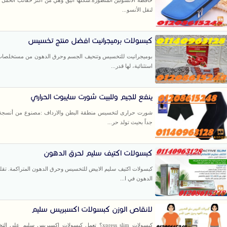
لنقل الأنسو...
كبسولات برميجرانيت افضل منتج تخسيس
بوميجرانيت للتخسيس وتنحيف الجسم وحرق الدهون من مستخلصات
استثنائية، لها قدر...
ينفع للجيم وللبيت شورت سايبوت الحراري
شورت حرارى لتخسيس منطقة البطن والارداف :مصنوع من أنسجة 
جداً بحيث تولد حر...
كبسولات اكتيف سليم لحرق الدهون
كبسولات اكتيف سليم الابيض للتخسيس وحرق الدهون المتراكمة. تقلي
الدهون في ا...
لانقاص الوزن كبسولات اكسبريس سليم
كبسولات xpress slim؟ تعمل كبسولات اكسبريس سليم على 