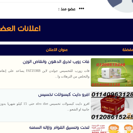
عضو منذ :
اعلانات العض
مفضلة
عنوان الاعلان
فات زورب لحرق الدهون وانقاص الوزن
فات زورب للتخسيس جولدن لاين FATZORB يساع
والتخلص من الترهلات وا...
افرو دايت كبسولات تخسيس
افرو دايت كبسولات تخسيس afro diet حتى 15 كيل
جانبية او الشعو...
لنحت وتنسيق القوام وإزاله السمنه