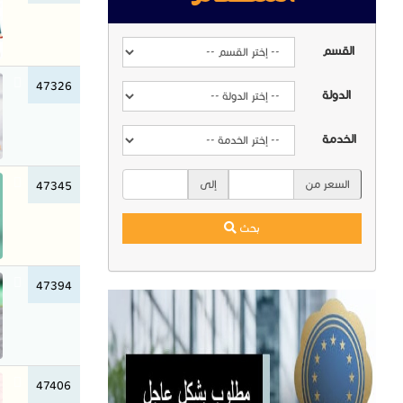
القسم
47326
الدولة
الخدمة
السعر من
إلى
47345
بحث
47394
47406