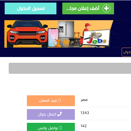
أضف إعلان مجانى
تسجيل الدخول
خرى
مصر
قيم المعلن
1343
اتصال جوال
142
تواصل واتس