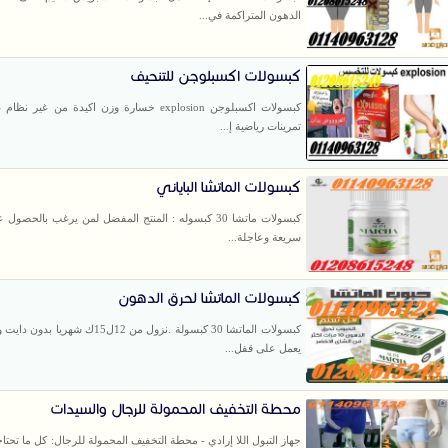
الدهون المتراكمة في...
كبسولات اكسبلوجن للتنحيف
كبسولات اكسبلوجن explosion خسارة وزن اكيدة من غير ن
تمرينات رياضية إ...
كبسولات الماتشا الباياني
كبسولات ماتشا 30 كبسوله : المنتج المفضل لمن يرغب بالحصول
سريعة وعاجلة...
كبسولات الماتشا لحرق الدهون
كبسولات الماتشا 30 كبسولة .نزول من 12ل15ك شهريا 
يعمل على قفل...
محطة التخفيف المحمولة للرجال والسيدات
جهاز التبول اللا إرادي - محطة التخفيف المحمولة للرجال: كل ما تحتاج