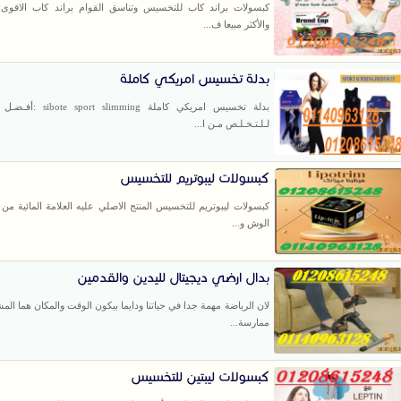
كبسولات براند كاب للتخسيس وتناسق القوام براند كاب الاقوى 
والأكثر مبيعا ف...
بدلة تخسيس امريكي كاملة
بدلة تخسيس امريكي كاملة rt slimming
لـلـتـخـلـص مـن ا...
كبسولات ليبوتريم للتخسيس
كبسولات ليبوتريم للتخسيس المنتج الاصلي عليه العلامة المائية من ا
الوش و...
بدال ارضي ديجيتال لليدين والقدمين
لان الرياضة مهمة جدا في حياتنا ودايما بيكون الوقت والمكان هما ال
ممارسة...
كبسولات ليبتين للتخسيس