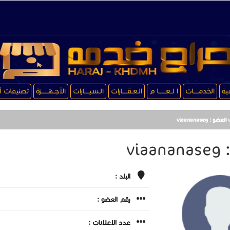
سية
الخدمـــــات
ا لــعـــــــا م
الـعـقـــــارات
الـسـيـــــارات
الأجــهـــــــزة
تصنيفات أ
ضو : viaananaseg
via
البلد :
رقم العضو :
عدد الاعلانات :