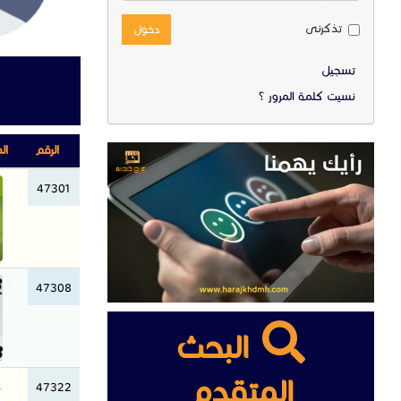
تذكرنى
دخول
تسجيل
نسيت كلمة المرور ؟
الرقم
ال
47301
47308
البحث
المتقدم
47322