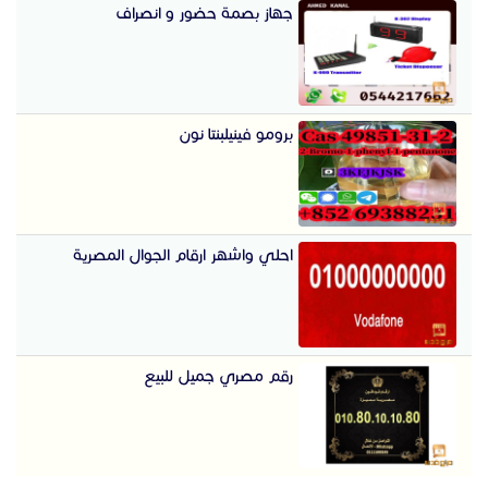
جهاز بصمة حضور و انصراف
برومو فينيلبنتا نون
احلي واشهر ارقام الجوال المصرية
رقم مصري جميل للبيع