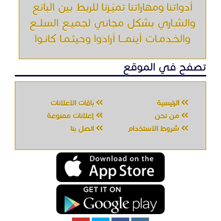
أدواتنا ومهاراتنا تميّـزنا للربط بين البائع
والشـاري بشكل مجاني لجميـع السلــع
والخـدمـات أينمـــا أرادوا وحيثـمـا كانـوا
تصفح في الموقع
الرئيسية
باقات الإعلانات
من نحن
إعلانات ممنوعة
شروط الاستخدام
اتصل بنا