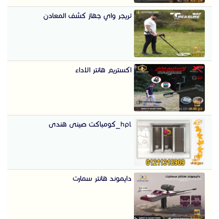
تريجر واي جهاز كشف المعادن
اكستريم هانتر الاداء
hpl_كومباكت صينى هندى
دايموند هانتر سمارت