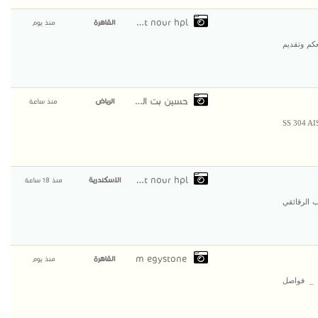
compact nour hpl
القاهرة
منذ يوم
كم وتقديم
حسين بت الصغير
الرياض
منذ ساعة
SS 304 AIS
compact nour hpl
الاسكندرية
منذ 18 ساعة
ع من الخشب الرقائقي
m egystone
القاهرة
منذ يوم
 _ فواصل