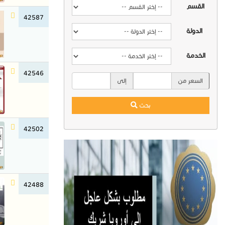
القسم
42587
الدولة
الخدمة
42546
السعر من
إلى
بحث
42502
42488