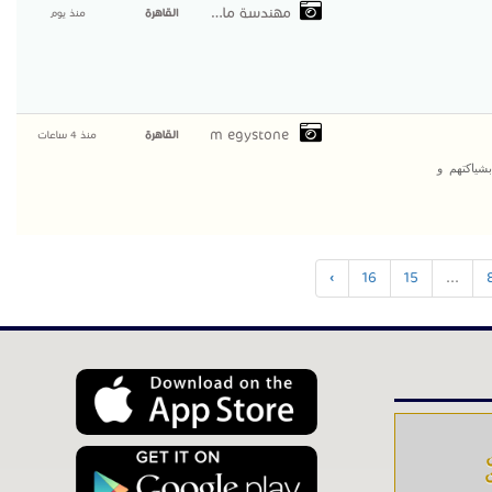
مهندسة ماجى
القاهرة
منذ يوم
m egystone
القاهرة
منذ 4 ساعات
شياكتهم و
›
16
15
...
ت