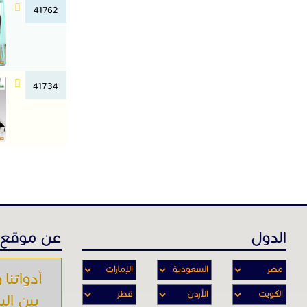
41762
41734
الدول
عن موقع 
أدواتنا و
بين الب