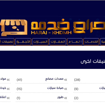
سية
الخدمـــــات
ا لــعـــــــا م
الـعـقـــــارات
الـسـيـــــارات
الأجــهـــــــزة
تصنيفات أ
يفات اخرى
معدات مصانع
مواد ب
(41)
(28)
ارات
صيانة سيارات
خردة
(15)
(9)
طيور
اعلا
(1)
(2)