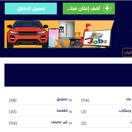
أضف إعلان مجانى
تسجيل الدخول
خرى
ناء
تسويق
(38)
(114)
 وسكراب
اطعمة
(30)
(3)
ف
غير مصنف
(116)
(2)