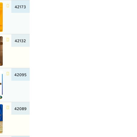
42173
42132
42095
42089