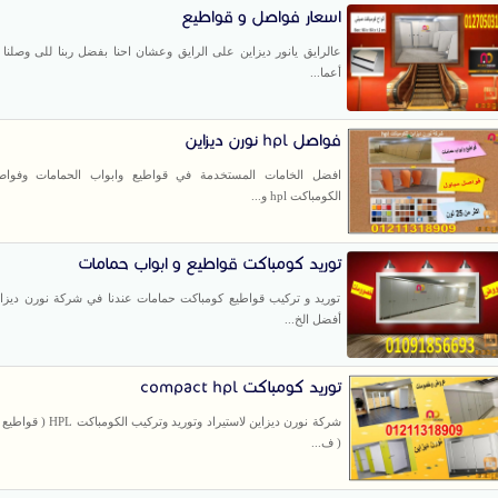
اسعار فواصل و قواطيع
عالرايق يانور ديزاين على الرايق وعشان احنا بفضل ربنا للى وصلنا 
أعما...
فواصل hpl نورن ديزاين
افضل الخامات المستخدمة في قواطيع وابواب الحمامات وفواصل
الكومباكت hpl و...
توريد كومباكت قواطيع و ابواب حمامات
توريد و تركيب قواطيع كومباكت حمامات عندنا في شركة نورن ديزاي
أفضل الخ...
توريد كومباكت compact hpl
شركة نورن ديزاين لاستيراد وتوريد وت
( ف...