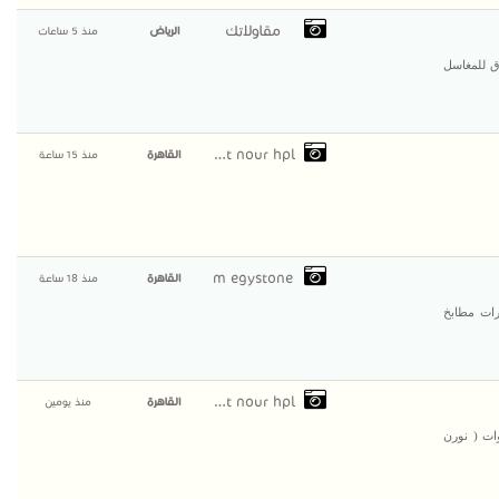
مقاولاتك
الرياض
منذ 5 ساعات
ق للمغاسل
compact nour hpl
القاهرة
منذ 15 ساعة
m egystone
القاهرة
منذ 18 ساعة
رات مطابخ
compact nour hpl
القاهرة
منذ يومين
 فى تركيب الكومباكت منذ اكثر من 10 سنوات ( نورن