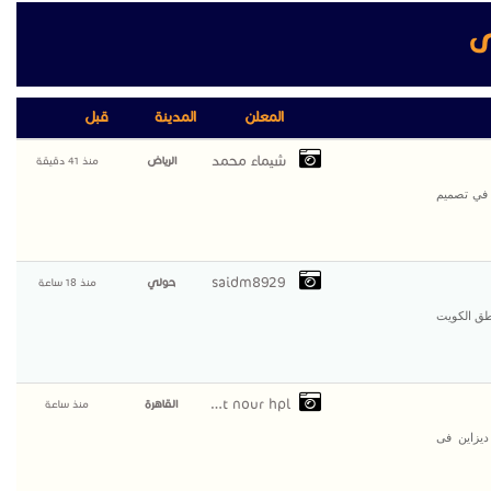
ى
المعلن
المدينة
قبل
شيماء محمد
الرياض
منذ 41 دقيقة
 في تصميم
saidm8929
حولي
منذ 18 ساعة
طق الكويت
compact nour hpl
القاهرة
منذ ساعة
يزاين فى