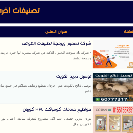
تصنيفات اخر
فضلة
عنوان الاعلان
شركة تصميم وبرمجة تطبيقات الهواتف
• شركة تك سوفت للحلول الذكية هي شركة مصرية لها خبرة عريقة
وبرمجة تطبيقا...
توصيل ذبايح الكويت
توصيل ذبائح بالكويت غنم _خرفان تقطيع وتغليف نصلكم في جميع منا
ذبايح...
قواطيع حمامات كومباكت HPL كوريان
نورن ديزين حقيقى اسم لكل مشروع لمعرفة سابقة اعمال نور د
الكوريان او ال...