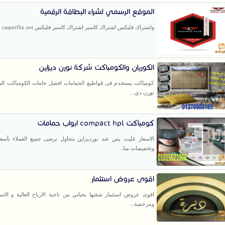
الموقع الرسمي لشراء البطاقة الرقمية
واشتراك فليكس اشتراك كاسبر اشتراك كاسبر فليكس casperflix.net
الكوريان والكومباكت شركة نورن ديزاين
كومباكت يستخدم فى قواطيع الحمامات افضل خامات الكومباكت ال
نورن دي...
كومباكت compact hpl ابواب حمامات
الاسعار غليت بس عند نورديزاين بنحاول نرضى جميع العملاء بأس
وتخفيضات منا...
اقوى عروض استثمار
اقوى عروض استثمار شفتها بحياتي من ناحية الارباح العالية و الاست
ومرخصة...