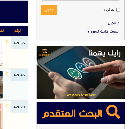
تذكرنى
دخول
تسجيل
الرقم
الم
نسيت كلمة المرور ؟
42655
42645
42623
البحث المتقدم