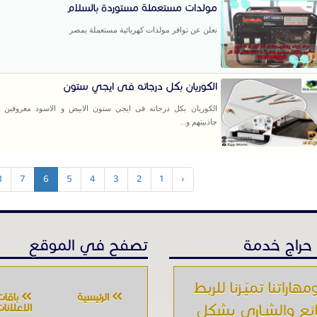
مولدات مستعملة مستوردة بالسلام
نعلن عن توافر مولدات كهربائية مستعملة بمصر
الكوريان بكل درجاته فى ايجي ستون
الكوريان بكل درجاته فى ايجي ستون الابيض و الاسود معروفين ب
جاذبيتهم و...
8
7
6
5
4
3
2
1
‹
حراج خدمة
تصفح في الموقع
مهاراتنا تميّـزنا للربط
الرئيسية
باقات
ائع والشـاري بشكل
الإعلانا