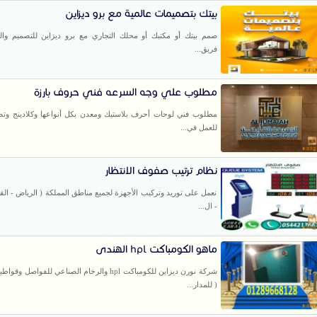
بيتك بتصميمات عالمية مع برو ديزاين
صمم بيتك أو مكتبك أو محلك التجاري مع برو ديزاين للتصميم والدي
فريق...
مطلوب علي وجه السرعه فني حروف بارزة
مطلوب فني لوحات أحرف بلاستيك ومعدن بكل أنواعها وكلادينج وتص
للعمل في...
نظام ترتيب صفوف الانتظار
نعمل على توريد وتركيب الأجهزة لجميع مناطق المملكة ( الرياض - ال
- ال...
ماهو الكومباكت hpl الهندى
شركة نورن ديزاين للكومباكت hpl والرخام الصناعي للفواصل
( للمدار...